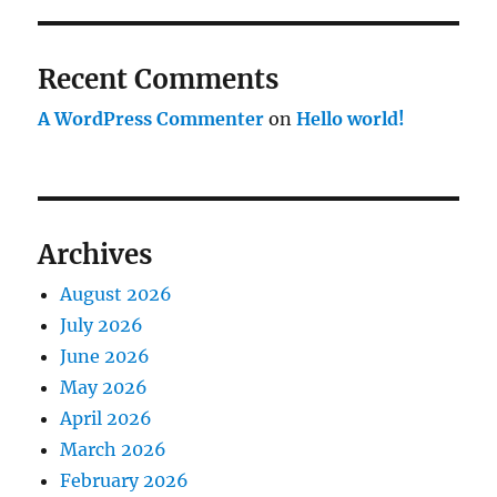
Recent Comments
A WordPress Commenter
on
Hello world!
Archives
August 2026
July 2026
June 2026
May 2026
April 2026
March 2026
February 2026