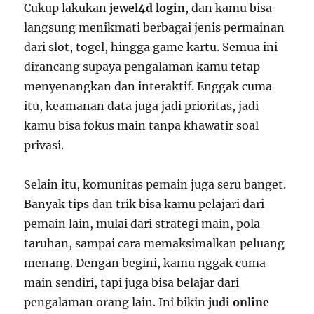
Cukup lakukan
jewel4d login
, dan kamu bisa
langsung menikmati berbagai jenis permainan
dari slot, togel, hingga game kartu. Semua ini
dirancang supaya pengalaman kamu tetap
menyenangkan dan interaktif. Enggak cuma
itu, keamanan data juga jadi prioritas, jadi
kamu bisa fokus main tanpa khawatir soal
privasi.
Selain itu, komunitas pemain juga seru banget.
Banyak tips dan trik bisa kamu pelajari dari
pemain lain, mulai dari strategi main, pola
taruhan, sampai cara memaksimalkan peluang
menang. Dengan begini, kamu nggak cuma
main sendiri, tapi juga bisa belajar dari
pengalaman orang lain. Ini bikin
judi online