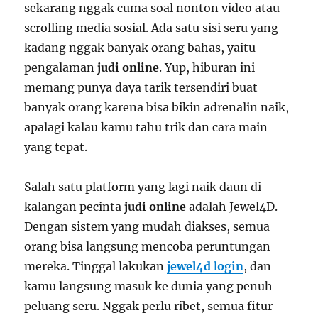
sekarang nggak cuma soal nonton video atau
scrolling media sosial. Ada satu sisi seru yang
kadang nggak banyak orang bahas, yaitu
pengalaman
judi online
. Yup, hiburan ini
memang punya daya tarik tersendiri buat
banyak orang karena bisa bikin adrenalin naik,
apalagi kalau kamu tahu trik dan cara main
yang tepat.
Salah satu platform yang lagi naik daun di
kalangan pecinta
judi online
adalah Jewel4D.
Dengan sistem yang mudah diakses, semua
orang bisa langsung mencoba peruntungan
mereka. Tinggal lakukan
jewel4d login
, dan
kamu langsung masuk ke dunia yang penuh
peluang seru. Nggak perlu ribet, semua fitur