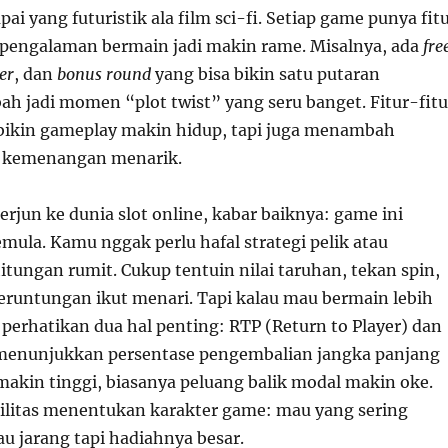
ai yang futuristik ala film sci-fi. Setiap game punya fit
 pengalaman bermain jadi makin rame. Misalnya, ada
fre
er
, dan
bonus round
yang bisa bikin satu putaran
ah jadi momen “plot twist” yang seru banget. Fitur-fitu
bikin gameplay makin hidup, tapi juga menambah
n kemenangan menarik.
erjun ke dunia slot online, kabar baiknya: game ini
mula. Kamu nggak perlu hafal strategi pelik atau
ungan rumit. Cukup tentuin nilai taruhan, tekan spin,
eruntungan ikut menari. Tapi kalau mau bermain lebih
 perhatikan dua hal penting: RTP (Return to Player) dan
P menunjukkan persentase pengembalian jangka panjang
makin tinggi, biasanya peluang balik modal makin oke.
ilitas menentukan karakter game: mau yang sering
u jarang tapi hadiahnya besar.