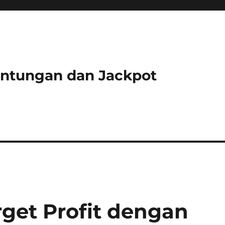
untungan dan Jackpot
rget Profit dengan