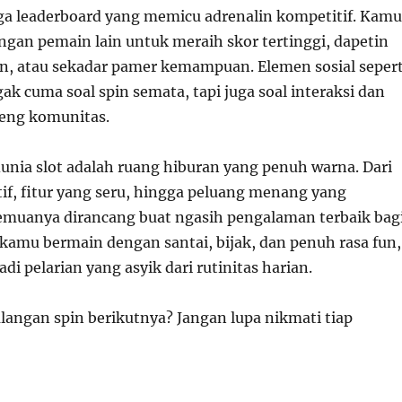
a leaderboard yang memicu adrenalin kompetitif. Kamu
ngan pemain lain untuk meraih skor tertinggi, dapetin
, atau sekadar pamer kemampuan. Elemen sosial sepert
ggak cuma soal spin semata, tapi juga soal interaksi dan
eng komunitas.
dunia slot adalah ruang hiburan yang penuh warna. Dari
tif, fitur yang seru, hingga peluang menang yang
muanya dirancang buat ngasih pengalaman terbaik bag
kamu bermain dengan santai, bijak, dan penuh rasa fun,
jadi pelarian yang asyik dari rutinitas harian.
langan spin berikutnya? Jangan lupa nikmati tiap