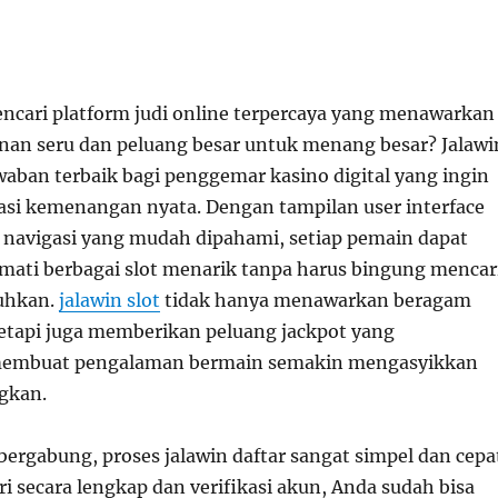
cari platform judi online terpercaya yang menawarkan
nan seru dan peluang besar untuk menang besar? Jalawi
waban terbaik bagi penggemar kasino digital yang ingin
si kemenangan nyata. Dengan tampilan user interface
 navigasi yang mudah dipahami, setiap pemain dapat
ati berbagai slot menarik tanpa harus bingung mencar
tuhkan.
jalawin slot
tidak hanya menawarkan beragam
etapi juga memberikan peluang jackpot yang
embuat pengalaman bermain semakin mengasyikkan
gkan.
bergabung, proses jalawin daftar sangat simpel dan cepa
iri secara lengkap dan verifikasi akun, Anda sudah bisa