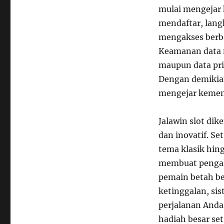
mulai mengejar 
mendaftar, lang
mengakses berba
Keamanan data m
maupun data prib
Dengan demikian
mengejar kemena
Jalawin slot dik
dan inovatif. S
tema klasik hing
membuat pengal
pemain betah b
ketinggalan, si
perjalanan And
hadiah besar set