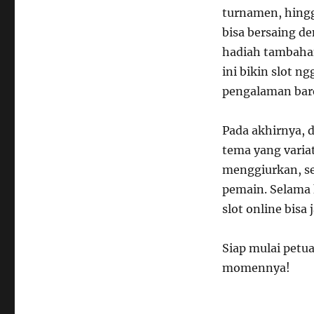
turnamen, hingg
bisa bersaing de
hadiah tambahan
ini bikin slot n
pengalaman bar
Pada akhirnya, 
tema yang varia
menggiurkan, se
pemain. Selama 
slot online bisa 
Siap mulai petua
momennya!