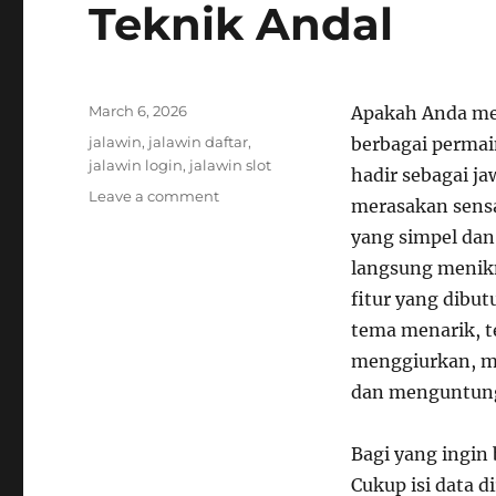
Teknik Andal
Posted
March 6, 2026
Apakah Anda men
on
Tags
jalawin
,
jalawin daftar
,
berbagai permai
jalawin login
,
jalawin slot
hadir sebagai ja
on
Leave a comment
merasakan sensa
Percepat
yang simpel dan
Raih
Target
langsung menikm
Profit
fitur yang dibu
dengan
tema menarik, t
Teknik
Andal
menggiurkan, m
dan menguntun
Bagi yang ingin 
Cukup isi data d