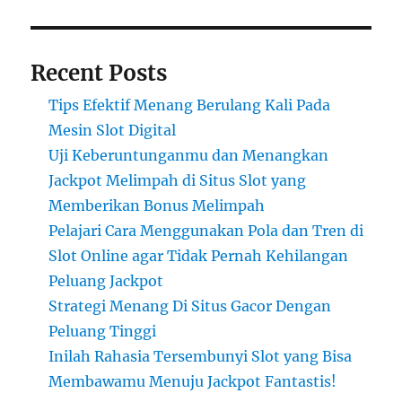
Recent Posts
Tips Efektif Menang Berulang Kali Pada
Mesin Slot Digital
Uji Keberuntunganmu dan Menangkan
Jackpot Melimpah di Situs Slot yang
Memberikan Bonus Melimpah
Pelajari Cara Menggunakan Pola dan Tren di
Slot Online agar Tidak Pernah Kehilangan
Peluang Jackpot
Strategi Menang Di Situs Gacor Dengan
Peluang Tinggi
Inilah Rahasia Tersembunyi Slot yang Bisa
Membawamu Menuju Jackpot Fantastis!