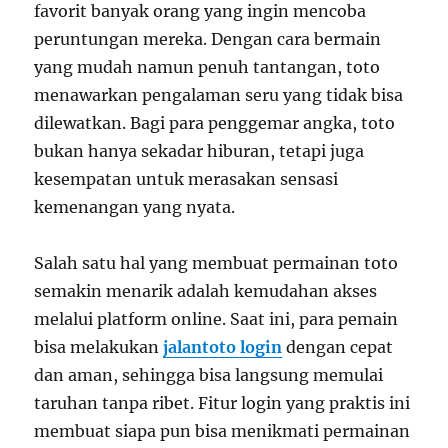
favorit banyak orang yang ingin mencoba
peruntungan mereka. Dengan cara bermain
yang mudah namun penuh tantangan, toto
menawarkan pengalaman seru yang tidak bisa
dilewatkan. Bagi para penggemar angka, toto
bukan hanya sekadar hiburan, tetapi juga
kesempatan untuk merasakan sensasi
kemenangan yang nyata.
Salah satu hal yang membuat permainan toto
semakin menarik adalah kemudahan akses
melalui platform online. Saat ini, para pemain
bisa melakukan
jalantoto login
dengan cepat
dan aman, sehingga bisa langsung memulai
taruhan tanpa ribet. Fitur login yang praktis ini
membuat siapa pun bisa menikmati permainan