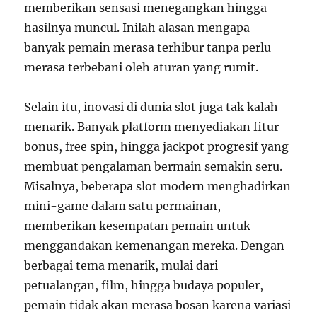
memberikan sensasi menegangkan hingga
hasilnya muncul. Inilah alasan mengapa
banyak pemain merasa terhibur tanpa perlu
merasa terbebani oleh aturan yang rumit.
Selain itu, inovasi di dunia slot juga tak kalah
menarik. Banyak platform menyediakan fitur
bonus, free spin, hingga jackpot progresif yang
membuat pengalaman bermain semakin seru.
Misalnya, beberapa slot modern menghadirkan
mini-game dalam satu permainan,
memberikan kesempatan pemain untuk
menggandakan kemenangan mereka. Dengan
berbagai tema menarik, mulai dari
petualangan, film, hingga budaya populer,
pemain tidak akan merasa bosan karena variasi