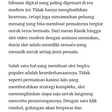
hiburan digital yang paling digemari di era
modern ini. Tidak hanya menghadirkan
keseruan, tetapi juga menawarkan peluang
menang yang bisa membuat pemainnya tergiur
untuk terus bermain. Dari mesin klasik hingga
slot video modern dengan animasi memukau,
dunia slot selalu memiliki sesuatu yang
menarik untuk setiap jenis pemain.
Salah satu hal yang membuat slot begitu
populer adalah kesederhanaannya. Tidak
seperti permainan kasino lain yang
membutuhkan strategi kompleks, slot
memungkinkan siapa saja untuk langsung
mencoba peruntungannya. Dengan satu klik
tombol, gulungan akan berputar dan