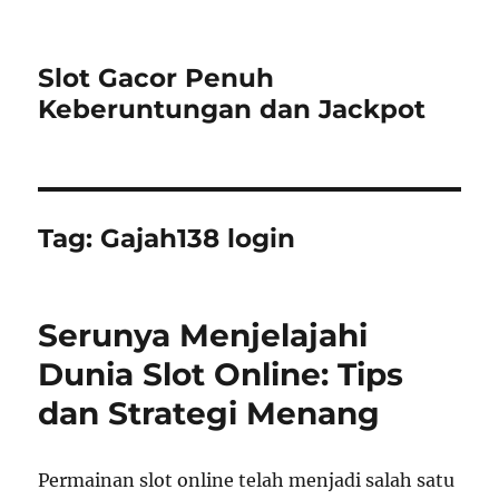
Slot Gacor Penuh
Keberuntungan dan Jackpot
Tag:
Gajah138 login
Serunya Menjelajahi
Dunia Slot Online: Tips
dan Strategi Menang
Permainan slot online telah menjadi salah satu