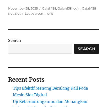
Posted
Tags
November 28, 2025
Gajah138
,
Gajah138 login
,
Gajah138
on
on
slot
,
slot
Leave a comment
Serunya
Menjelajahi
Dunia
Slot
Online:
Search
Tips
dan
SEARCH
Strategi
Menang
Recent Posts
Tips Efektif Menang Berulang Kali Pada
Mesin Slot Digital
Uji Keberuntunganmu dan Menangkan