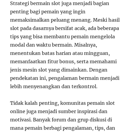
Strategi bermain slot juga menjadi bagian
penting bagi pemain yang ingin
memaksimalkan peluang menang. Meski hasil
slot pada dasarnya bersifat acak, ada beberapa
tips yang bisa membantu pemain mengelola
modal dan waktu bermain. Misalnya,
menentukan batas harian atau mingguan,
memanfaatkan fitur bonus, serta memahami
jenis mesin slot yang dimainkan. Dengan
pendekatan ini, pengalaman bermain menjadi
lebih menyenangkan dan terkontrol.
Tidak kalah penting, komunitas pemain slot
online juga menjadi sumber inspirasi dan
motivasi. Banyak forum dan grup diskusi di
mana pemain berbagi pengalaman, tips, dan