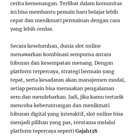
cerita kemenangan. Terlibat dalam komunitas
ini bisa membantu pemain baru belajar lebih
cepat dan menikmati permainan dengan cara
yang lebih cerdas.
Secara keseluruhan, dunia slot online
menawarkan kombinasi sempurna antara
hiburan dan kesempatan menang. Dengan
platform terpercaya, strategi bermain yang
tepat, serta kesadaran akan manajemen modal,
setiap pemain bisa merasakan pengalaman
seru dan mendebarkan. Jadi, jika kamu tertarik
mencoba keberuntungan dan menikmati
hiburan digital yang interaktif, slot online bisa
menjadi pilihan yang pas, terutama melalui
platform tepercaya seperti
Gajah138
.