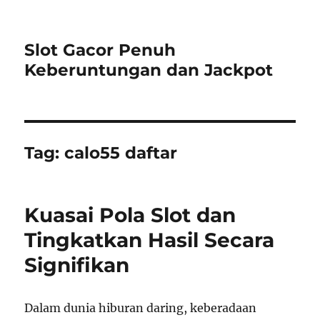
Slot Gacor Penuh
Keberuntungan dan Jackpot
Tag:
calo55 daftar
Kuasai Pola Slot dan
Tingkatkan Hasil Secara
Signifikan
Dalam dunia hiburan daring, keberadaan