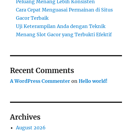
Peluang Menang Lebih Konsisten
Cara Cepat Menguasai Permainan di Situs
Gacor Terbaik
Uji Keterampilan Anda dengan Teknik
Menang Slot Gacor yang Terbukti Efektif
Recent Comments
A WordPress Commenter
on
Hello world!
Archives
August 2026