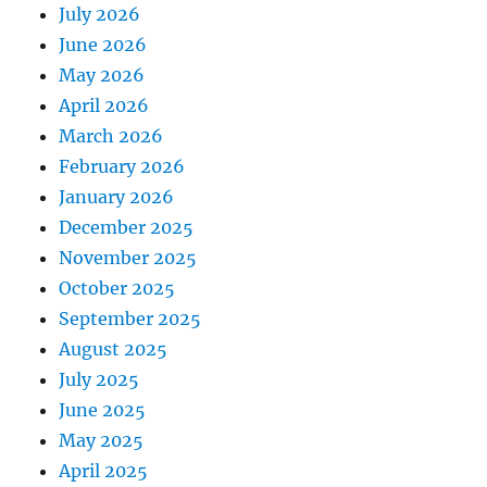
July 2026
June 2026
May 2026
April 2026
March 2026
February 2026
January 2026
December 2025
November 2025
October 2025
September 2025
August 2025
July 2025
June 2025
May 2025
April 2025