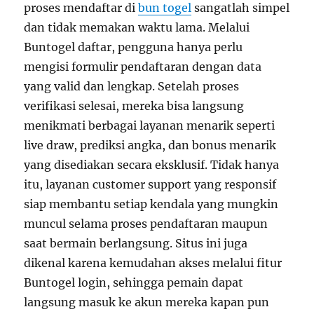
proses mendaftar di
bun togel
sangatlah simpel
dan tidak memakan waktu lama. Melalui
Buntogel daftar, pengguna hanya perlu
mengisi formulir pendaftaran dengan data
yang valid dan lengkap. Setelah proses
verifikasi selesai, mereka bisa langsung
menikmati berbagai layanan menarik seperti
live draw, prediksi angka, dan bonus menarik
yang disediakan secara eksklusif. Tidak hanya
itu, layanan customer support yang responsif
siap membantu setiap kendala yang mungkin
muncul selama proses pendaftaran maupun
saat bermain berlangsung. Situs ini juga
dikenal karena kemudahan akses melalui fitur
Buntogel login, sehingga pemain dapat
langsung masuk ke akun mereka kapan pun