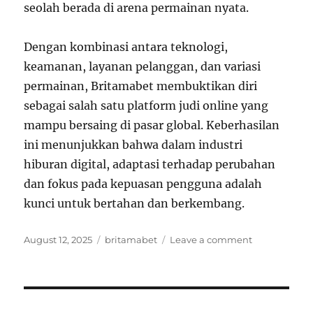
seolah berada di arena permainan nyata.
Dengan kombinasi antara teknologi,
keamanan, layanan pelanggan, dan variasi
permainan, Britamabet membuktikan diri
sebagai salah satu platform judi online yang
mampu bersaing di pasar global. Keberhasilan
ini menunjukkan bahwa dalam industri
hiburan digital, adaptasi terhadap perubahan
dan fokus pada kepuasan pengguna adalah
kunci untuk bertahan dan berkembang.
Posted
Tags
on
August 12, 2025
britamabet
Leave a comment
on
Inovasi
Layanan
Digital
untuk
Pengalaman