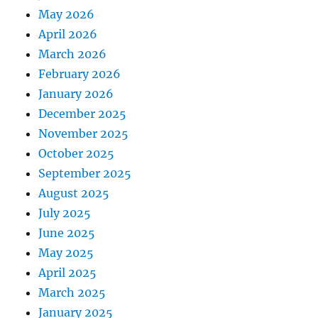
May 2026
April 2026
March 2026
February 2026
January 2026
December 2025
November 2025
October 2025
September 2025
August 2025
July 2025
June 2025
May 2025
April 2025
March 2025
January 2025