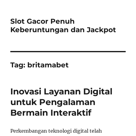
Slot Gacor Penuh
Keberuntungan dan Jackpot
Tag:
britamabet
Inovasi Layanan Digital
untuk Pengalaman
Bermain Interaktif
Perkembangan teknologi digital telah