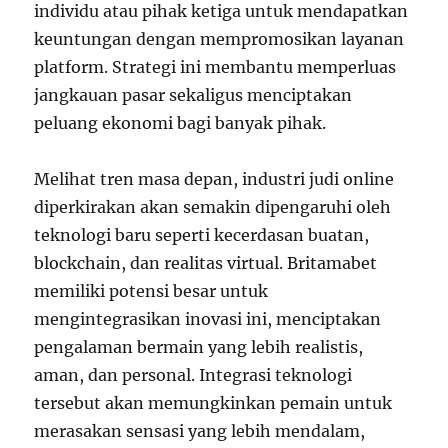
individu atau pihak ketiga untuk mendapatkan
keuntungan dengan mempromosikan layanan
platform. Strategi ini membantu memperluas
jangkauan pasar sekaligus menciptakan
peluang ekonomi bagi banyak pihak.
Melihat tren masa depan, industri judi online
diperkirakan akan semakin dipengaruhi oleh
teknologi baru seperti kecerdasan buatan,
blockchain, dan realitas virtual. Britamabet
memiliki potensi besar untuk
mengintegrasikan inovasi ini, menciptakan
pengalaman bermain yang lebih realistis,
aman, dan personal. Integrasi teknologi
tersebut akan memungkinkan pemain untuk
merasakan sensasi yang lebih mendalam,