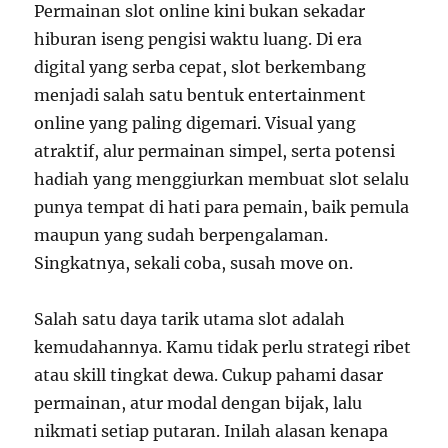
Permainan slot online kini bukan sekadar
hiburan iseng pengisi waktu luang. Di era
digital yang serba cepat, slot berkembang
menjadi salah satu bentuk entertainment
online yang paling digemari. Visual yang
atraktif, alur permainan simpel, serta potensi
hadiah yang menggiurkan membuat slot selalu
punya tempat di hati para pemain, baik pemula
maupun yang sudah berpengalaman.
Singkatnya, sekali coba, susah move on.
Salah satu daya tarik utama slot adalah
kemudahannya. Kamu tidak perlu strategi ribet
atau skill tingkat dewa. Cukup pahami dasar
permainan, atur modal dengan bijak, lalu
nikmati setiap putaran. Inilah alasan kenapa