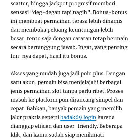
scatter, hingga jackpot progresif memberi
sensasi “deg-degan tapi nagih”. Bonus-bonus
ini membuat permainan terasa lebih dinamis
dan membuka peluang keuntungan lebih
besar, tentu saja dengan catatan tetap bermain
secara bertanggung jawab. Ingat, yang penting
fun-nya dapet, hasil itu bonus.
Akses yang mudah juga jadi poin plus. Dengan
satu akun, pemain bisa menjelajahi berbagai
jenis permainan slot tanpa perlu ribet. Proses
masuk ke platform pun dirancang simpel dan
cepat. Bahkan, banyak pemain yang memilih
jalur praktis seperti
badak69 login
karena
dianggap efisien dan user-friendly. Beberapa
klik, dan kamu sudah siap menikmati