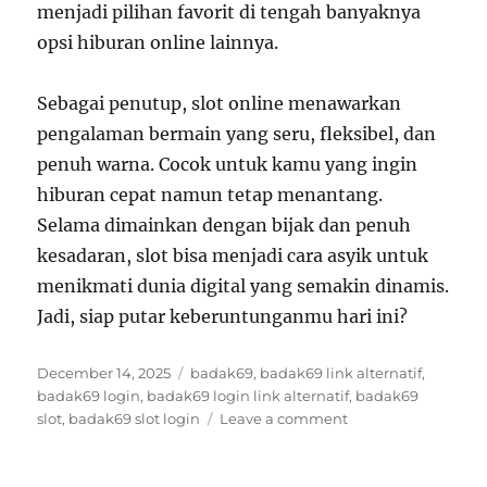
menjadi pilihan favorit di tengah banyaknya
opsi hiburan online lainnya.
Sebagai penutup, slot online menawarkan
pengalaman bermain yang seru, fleksibel, dan
penuh warna. Cocok untuk kamu yang ingin
hiburan cepat namun tetap menantang.
Selama dimainkan dengan bijak dan penuh
kesadaran, slot bisa menjadi cara asyik untuk
menikmati dunia digital yang semakin dinamis.
Jadi, siap putar keberuntunganmu hari ini?
Posted
Tags
December 14, 2025
badak69
,
badak69 link alternatif
,
on
badak69 login
,
badak69 login link alternatif
,
badak69
on
slot
,
badak69 slot login
Leave a comment
Sensasi
Slot
Online