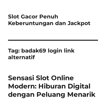
Slot Gacor Penuh
Keberuntungan dan Jackpot
Tag:
badak69 login link
alternatif
Sensasi Slot Online
Modern: Hiburan Digital
dengan Peluang Menarik