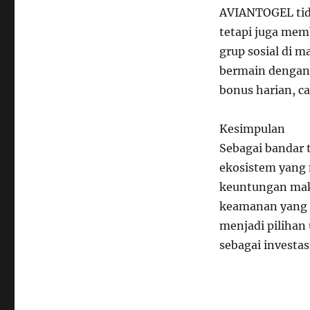
AVIANTOGEL tid
tetapi juga mem
grup sosial di m
bermain dengan 
bonus harian, c
Kesimpulan
Sebagai bandar 
ekosistem yang
keuntungan maks
keamanan yang t
menjadi pilihan 
sebagai investas