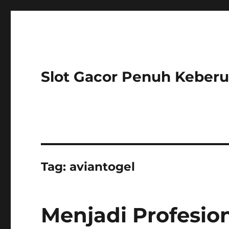
Slot Gacor Penuh Keber
Tag:
aviantogel
Menjadi Profesion