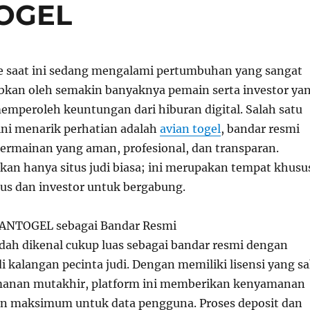
OGEL
ne saat ini sedang mengalami pertumbuhan yang sangat
babkan oleh semakin banyaknya pemain serta investor ya
memperoleh keuntungan dari hiburan digital. Salah satu
ini menarik perhatian adalah
avian togel
, bandar resmi
ermainan yang aman, profesional, dan transparan.
n hanya situs judi biasa; ini merupakan tempat khusu
ius dan investor untuk bergabung.
ANTOGEL sebagai Bandar Resmi
h dikenal cukup luas sebagai bandar resmi dengan
 di kalangan pecinta judi. Dengan memiliki lisensi yang s
manan mutakhir, platform ini memberikan kenyamanan
n maksimum untuk data pengguna. Proses deposit dan