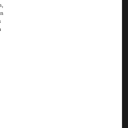
n,
an
s
n