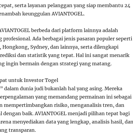
cepat, serta layanan pelanggan yang siap membantu 24
menambah keunggulan AVIANTOGEL.
VIANTOGEL berbeda dari platform lainnya adalah
profesional. Ada berbagai jenis pasaran populer seperti
, Hongkong, Sydney, dan lainnya, serta dilengkapi
ediksi dan statistik yang tepat. Hal ini sangat menarik
ang ingin bermain dengan strategi yang matang.
at untuk Investor Togel
r” dalam dunia judi bukanlah hal yang asing. Mereka
berpengalaman yang memandang permainan ini sebagai
an mempertimbangkan risiko, menganalisis tren, dan
 dengan baik. AVIANTOGEL menjadi pilihan tepat bagi
arena menyediakan data yang lengkap, analisis hasil, da
ang transparan.