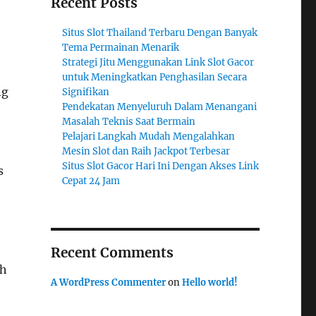
Recent Posts
Situs Slot Thailand Terbaru Dengan Banyak
Tema Permainan Menarik
Strategi Jitu Menggunakan Link Slot Gacor
untuk Meningkatkan Penghasilan Secara
ng
Signifikan
Pendekatan Menyeluruh Dalam Menangani
Masalah Teknis Saat Bermain
Pelajari Langkah Mudah Mengalahkan
Mesin Slot dan Raih Jackpot Terbesar
Situs Slot Gacor Hari Ini Dengan Akses Link
s
Cepat 24 Jam
Recent Comments
ah
A WordPress Commenter
on
Hello world!