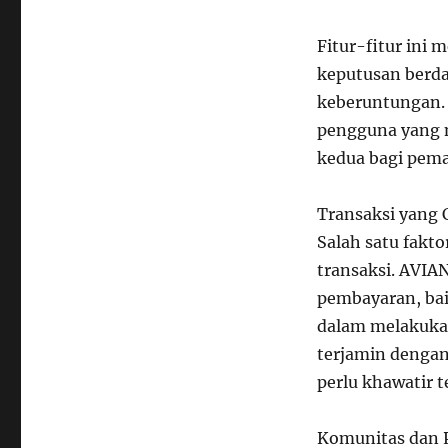
Fitur-fitur in
keputusan berd
keberuntungan.
pengguna yang
kedua bagi pemai
Transaksi yang
Salah satu fakt
transaksi. AVI
pembayaran, ba
dalam melakukan
terjamin dengan 
perlu khawatir 
Komunitas dan 