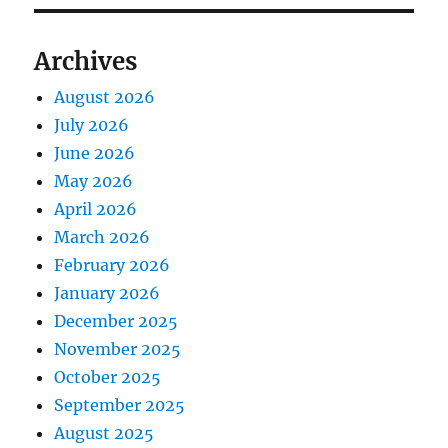
Archives
August 2026
July 2026
June 2026
May 2026
April 2026
March 2026
February 2026
January 2026
December 2025
November 2025
October 2025
September 2025
August 2025