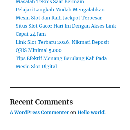
Masalah Teknis Saat Bermain
Pelajari Langkah Mudah Mengalahkan
Mesin Slot dan Raih Jackpot Terbesar
Situs Slot Gacor Hari Ini Dengan Akses Link
Cepat 24 Jam
Link Slot Terbaru 2026, Nikmati Deposit
QRIS Minimal 5.000
Tips Efektif Menang Berulang Kali Pada
Mesin Slot Digital
Recent Comments
A WordPress Commenter
on
Hello world!