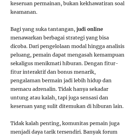
keseruan permainan, bukan kekhawatiran soal
keamanan.
Bagi yang suka tantangan,
judi online
menawarkan berbagai strategi yang bisa
dicoba. Dari pengelolaan modal hingga analisis
peluang, pemain dapat mengasah kemampuan
sekaligus menikmati hiburan. Dengan fitur-
fitur interaktif dan bonus menarik,
pengalaman bermain jadi lebih hidup dan
memacu adrenalin. Tidak hanya sekadar
untung atau kalah, tapi juga sensasi dan
keseruan yang sulit ditemukan di hiburan lain.
Tidak kalah penting, komunitas pemain juga
menjadi daya tarik tersendiri. Banyak forum