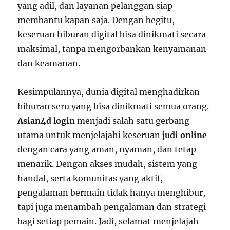
yang adil, dan layanan pelanggan siap
membantu kapan saja. Dengan begitu,
keseruan hiburan digital bisa dinikmati secara
maksimal, tanpa mengorbankan kenyamanan
dan keamanan.
Kesimpulannya, dunia digital menghadirkan
hiburan seru yang bisa dinikmati semua orang.
Asian4d login
menjadi salah satu gerbang
utama untuk menjelajahi keseruan
judi online
dengan cara yang aman, nyaman, dan tetap
menarik. Dengan akses mudah, sistem yang
handal, serta komunitas yang aktif,
pengalaman bermain tidak hanya menghibur,
tapi juga menambah pengalaman dan strategi
bagi setiap pemain. Jadi, selamat menjelajah