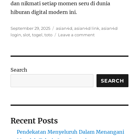
dan nikmati setiap momen seru di dunia
hiburan digital modern ini.
Posted
Tags
September 29, 2025
asian4d
,
asian4d link
,
asian4d
on
on
login
,
slot
,
togel
,
toto
Leave a comment
Menikmati
Hiburan
Digital
yang
Seru
Search
Tanpa
Batas
SEARCH
Recent Posts
Pendekatan Menyeluruh Dalam Menangani