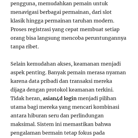
pengguna, memudahkan pemain untuk
menavigasi berbagai permainan, dari slot
klasik hingga permainan taruhan modern.
Proses registrasi yang cepat membuat setiap
orang bisa langsung mencoba peruntungannya
tanpa ribet.
Selain kemudahan akses, keamanan menjadi
aspek penting. Banyak pemain merasa nyaman
karena data pribadi dan transaksi mereka
dijaga dengan protokol keamanan terkini.
Tidak heran,
asian4d login
menjadi pilihan
utama bagi mereka yang mencari kombinasi
antara hiburan seru dan perlindungan
maksimal. Sistem ini memastikan bahwa
pengalaman bermain tetap fokus pada