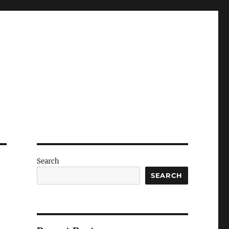
Search
SEARCH