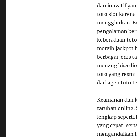
dan inovatif y
toto slot karen
menggiurkan. B
pengalaman berm
keberadaan toto
meraih jackpot b
berbagai jenis 
menang bisa dio
toto yang resmi
dari agen toto t
Keamanan dan k
taruhan online. 
lengkap seperti
yang cepat, sert
mengandalkan li