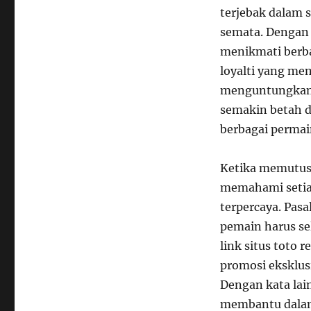
terjebak dalam 
semata. Dengan 
menikmati berb
loyalti yang m
menguntungkan.
semakin betah d
berbagai permai
Ketika memutusk
memahami setia
terpercaya. Pasa
pemain harus sel
link situs toto 
promosi eksklusi
Dengan kata lai
membantu dalam 