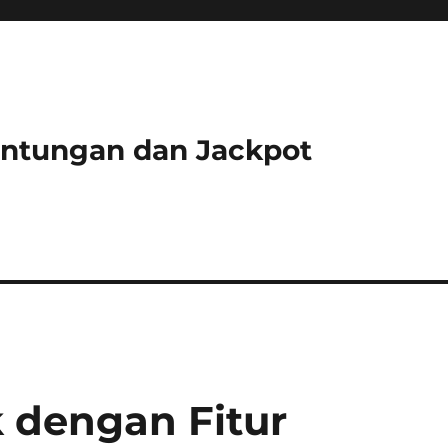
untungan dan Jackpot
k dengan Fitur