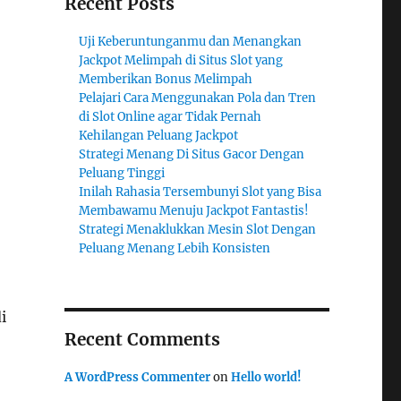
Recent Posts
Uji Keberuntunganmu dan Menangkan
Jackpot Melimpah di Situs Slot yang
Memberikan Bonus Melimpah
Pelajari Cara Menggunakan Pola dan Tren
di Slot Online agar Tidak Pernah
Kehilangan Peluang Jackpot
Strategi Menang Di Situs Gacor Dengan
Peluang Tinggi
Inilah Rahasia Tersembunyi Slot yang Bisa
Membawamu Menuju Jackpot Fantastis!
Strategi Menaklukkan Mesin Slot Dengan
Peluang Menang Lebih Konsisten
i
Recent Comments
A WordPress Commenter
on
Hello world!