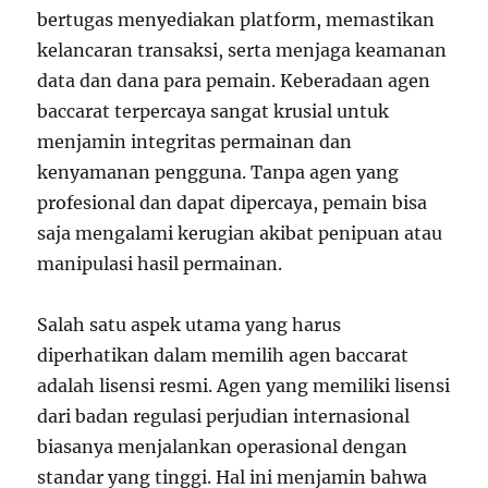
bertugas menyediakan platform, memastikan
kelancaran transaksi, serta menjaga keamanan
data dan dana para pemain. Keberadaan agen
baccarat terpercaya sangat krusial untuk
menjamin integritas permainan dan
kenyamanan pengguna. Tanpa agen yang
profesional dan dapat dipercaya, pemain bisa
saja mengalami kerugian akibat penipuan atau
manipulasi hasil permainan.
Salah satu aspek utama yang harus
diperhatikan dalam memilih agen baccarat
adalah lisensi resmi. Agen yang memiliki lisensi
dari badan regulasi perjudian internasional
biasanya menjalankan operasional dengan
standar yang tinggi. Hal ini menjamin bahwa