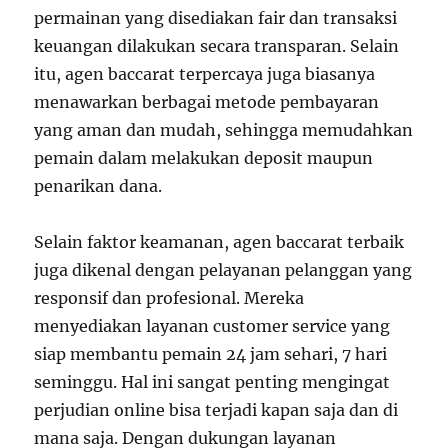
permainan yang disediakan fair dan transaksi
keuangan dilakukan secara transparan. Selain
itu, agen baccarat terpercaya juga biasanya
menawarkan berbagai metode pembayaran
yang aman dan mudah, sehingga memudahkan
pemain dalam melakukan deposit maupun
penarikan dana.
Selain faktor keamanan, agen baccarat terbaik
juga dikenal dengan pelayanan pelanggan yang
responsif dan profesional. Mereka
menyediakan layanan customer service yang
siap membantu pemain 24 jam sehari, 7 hari
seminggu. Hal ini sangat penting mengingat
perjudian online bisa terjadi kapan saja dan di
mana saja. Dengan dukungan layanan