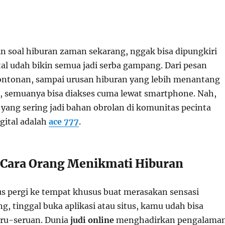
 soal hiburan zaman sekarang, nggak bisa dipungkiri
tal udah bikin semua jadi serba gampang. Dari pesan
ontonan, sampai urusan hiburan yang lebih menantang
, semuanya bisa diakses cuma lewat smartphone. Nah,
 yang sering jadi bahan obrolan di komunitas pecinta
gital adalah
ace 777
.
Cara Orang Menikmati Hiburan
us pergi ke tempat khusus buat merasakan sensasi
g, tinggal buka aplikasi atau situs, kamu udah bisa
eru-seruan. Dunia
judi online
menghadirkan pengalama