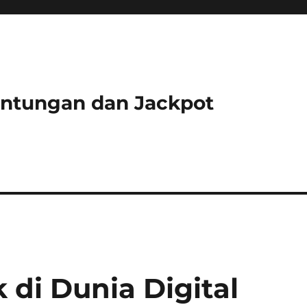
untungan dan Jackpot
k di Dunia Digital