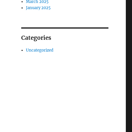
March 2025
January 2025
Categories
Uncategorized