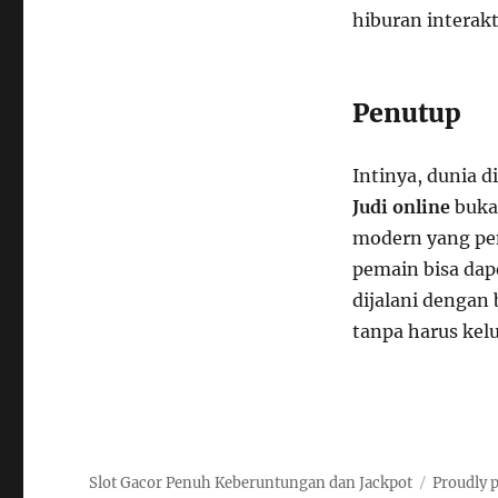
hiburan interak
Penutup
Intinya, dunia d
Judi online
bukan
modern yang pen
pemain bisa dape
dijalani dengan 
tanpa harus kelu
Slot Gacor Penuh Keberuntungan dan Jackpot
Proudly 