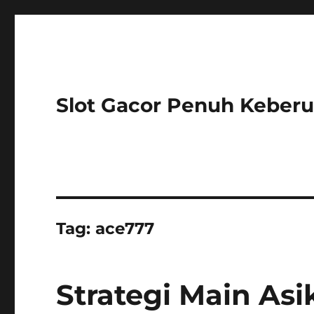
Slot Gacor Penuh Keber
Tag:
ace777
Strategi Main Asi