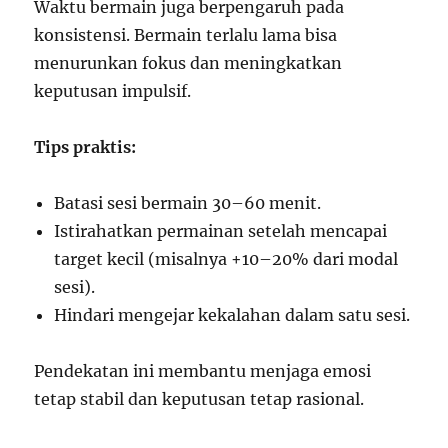
Waktu bermain juga berpengaruh pada
konsistensi. Bermain terlalu lama bisa
menurunkan fokus dan meningkatkan
keputusan impulsif.
Tips praktis:
Batasi sesi bermain 30–60 menit.
Istirahatkan permainan setelah mencapai
target kecil (misalnya +10–20% dari modal
sesi).
Hindari mengejar kekalahan dalam satu sesi.
Pendekatan ini membantu menjaga emosi
tetap stabil dan keputusan tetap rasional.