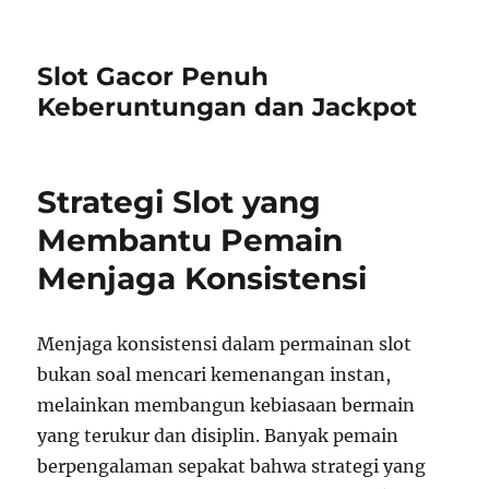
Slot Gacor Penuh
Keberuntungan dan Jackpot
Strategi Slot yang
Membantu Pemain
Menjaga Konsistensi
Menjaga konsistensi dalam permainan slot
bukan soal mencari kemenangan instan,
melainkan membangun kebiasaan bermain
yang terukur dan disiplin. Banyak pemain
berpengalaman sepakat bahwa strategi yang