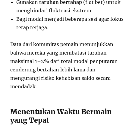
Gunakan
taruhan bertahap
(flat bet) untuk
menghindari fluktuasi ekstrem.
Bagi modal menjadi beberapa sesi agar fokus
tetap terjaga.
Data dari komunitas pemain menunjukkan
bahwa mereka yang membatasi taruhan
maksimal 1–2% dari total modal per putaran
cenderung bertahan lebih lama dan
mengurangi risiko kehabisan saldo secara
mendadak.
Menentukan Waktu Bermain
yang Tepat