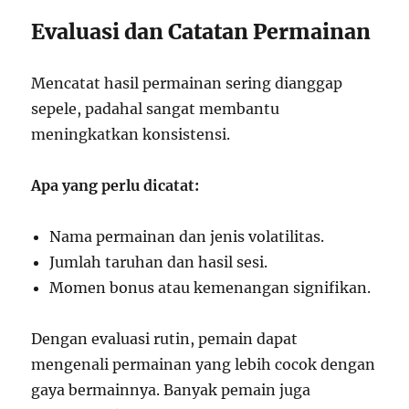
Evaluasi dan Catatan Permainan
Mencatat hasil permainan sering dianggap
sepele, padahal sangat membantu
meningkatkan konsistensi.
Apa yang perlu dicatat:
Nama permainan dan jenis volatilitas.
Jumlah taruhan dan hasil sesi.
Momen bonus atau kemenangan signifikan.
Dengan evaluasi rutin, pemain dapat
mengenali permainan yang lebih cocok dengan
gaya bermainnya. Banyak pemain juga