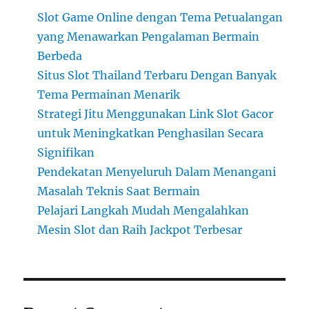
Slot Game Online dengan Tema Petualangan
yang Menawarkan Pengalaman Bermain
Berbeda
Situs Slot Thailand Terbaru Dengan Banyak
Tema Permainan Menarik
Strategi Jitu Menggunakan Link Slot Gacor
untuk Meningkatkan Penghasilan Secara
Signifikan
Pendekatan Menyeluruh Dalam Menangani
Masalah Teknis Saat Bermain
Pelajari Langkah Mudah Mengalahkan
Mesin Slot dan Raih Jackpot Terbesar