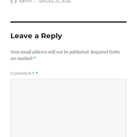
Author
Posted
admin
January 25, 2026
on
Leave a Reply
Your email address will not be published.
Required fields
are marked
*
COMMENT
*