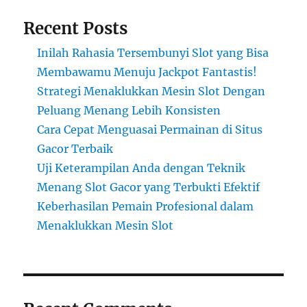
Recent Posts
Inilah Rahasia Tersembunyi Slot yang Bisa
Membawamu Menuju Jackpot Fantastis!
Strategi Menaklukkan Mesin Slot Dengan
Peluang Menang Lebih Konsisten
Cara Cepat Menguasai Permainan di Situs
Gacor Terbaik
Uji Keterampilan Anda dengan Teknik
Menang Slot Gacor yang Terbukti Efektif
Keberhasilan Pemain Profesional dalam
Menaklukkan Mesin Slot