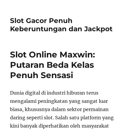
Slot Gacor Penuh
Keberuntungan dan Jackpot
Slot Online Maxwin:
Putaran Beda Kelas
Penuh Sensasi
Dunia digital di industri hiburan terus
mengalami peningkatan yang sangat luar
biasa, khususnya dalam sektor permainan
daring seperti slot. Salah satu platform yang
kini banyak diperhatikan oleh masyarakat