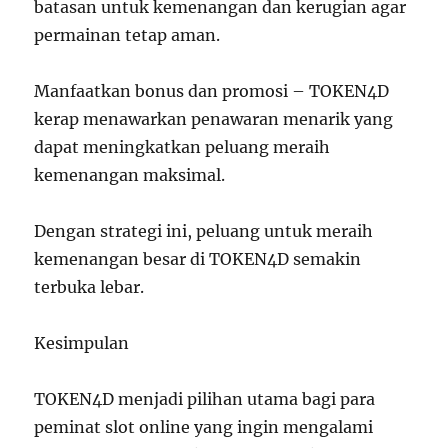
batasan untuk kemenangan dan kerugian agar
permainan tetap aman.
Manfaatkan bonus dan promosi – TOKEN4D
kerap menawarkan penawaran menarik yang
dapat meningkatkan peluang meraih
kemenangan maksimal.
Dengan strategi ini, peluang untuk meraih
kemenangan besar di TOKEN4D semakin
terbuka lebar.
Kesimpulan
TOKEN4D menjadi pilihan utama bagi para
peminat slot online yang ingin mengalami