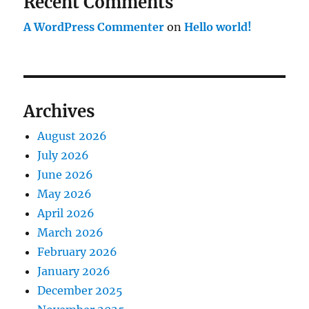
Recent Comments
A WordPress Commenter
on
Hello world!
Archives
August 2026
July 2026
June 2026
May 2026
April 2026
March 2026
February 2026
January 2026
December 2025