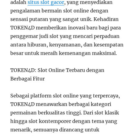
adalah
situs slot gacor
, yang menyediakan
pengalaman bermain slot online dengan
sensasi putaran yang sangat unik. Kehadiran
TOKEN4D memberikan inovasi baru bagi para
penggemar judi slot yang mencari perpaduan
antara hiburan, kenyamanan, dan kesempatan
besar untuk meraih kemenangan maksimal.
TOKEN4D: Slot Online Terbaru dengan
Berbagai Fitur
Sebagai platform slot online yang terpercaya,
TOKEN4D menawarkan berbagai kategori
permainan berkualitas tinggi. Dari slot klasik
hingga slot kontemporer dengan tema yang
menarik, semuanya dirancang untuk