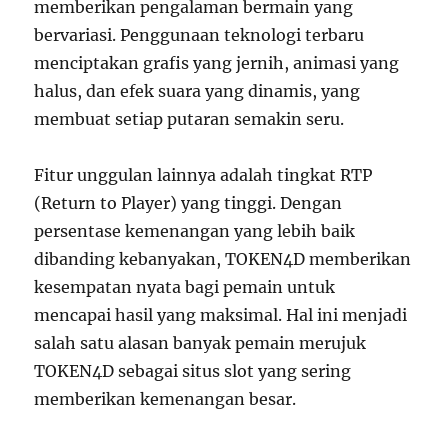
memberikan pengalaman bermain yang
bervariasi. Penggunaan teknologi terbaru
menciptakan grafis yang jernih, animasi yang
halus, dan efek suara yang dinamis, yang
membuat setiap putaran semakin seru.
Fitur unggulan lainnya adalah tingkat RTP
(Return to Player) yang tinggi. Dengan
persentase kemenangan yang lebih baik
dibanding kebanyakan, TOKEN4D memberikan
kesempatan nyata bagi pemain untuk
mencapai hasil yang maksimal. Hal ini menjadi
salah satu alasan banyak pemain merujuk
TOKEN4D sebagai situs slot yang sering
memberikan kemenangan besar.