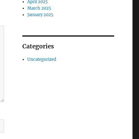
April 2025
March 2025
January 2025
Categories
Uncategorized