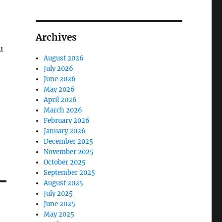
Archives
u
August 2026
July 2026
June 2026
May 2026
April 2026
March 2026
February 2026
January 2026
December 2025
November 2025
October 2025
September 2025
August 2025
July 2025
June 2025
May 2025