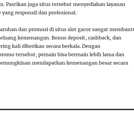
. Pastikan juga situs tersebut menyediakan layanan
 yang responsif dan profesional.
r taruhan dan promosi di situs slot gacor sangat membant
eluang kemenangan. Bonus deposit, cashback, dan
ering kali diberikan secara berkala. Dengan
omo tersebut, pemain bisa bermain lebih lama dan
emungkinan mendapatkan kemenangan besar secara