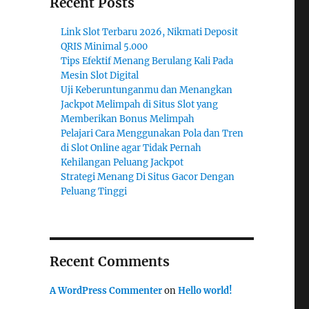
Recent Posts
Link Slot Terbaru 2026, Nikmati Deposit
QRIS Minimal 5.000
Tips Efektif Menang Berulang Kali Pada
Mesin Slot Digital
Uji Keberuntunganmu dan Menangkan
Jackpot Melimpah di Situs Slot yang
Memberikan Bonus Melimpah
Pelajari Cara Menggunakan Pola dan Tren
di Slot Online agar Tidak Pernah
Kehilangan Peluang Jackpot
Strategi Menang Di Situs Gacor Dengan
Peluang Tinggi
Recent Comments
A WordPress Commenter
on
Hello world!