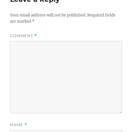
Your email address will not be published.
Required fields
are marked
*
COMMENT
*
NAME
*