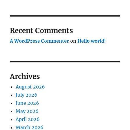
Recent Comments
A WordPress Commenter
on
Hello world!
Archives
August 2026
July 2026
June 2026
May 2026
April 2026
March 2026