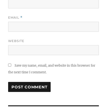
EMAIL
*
WEBSITE
Save my name, email, and website in this browser for
the next time I comment.