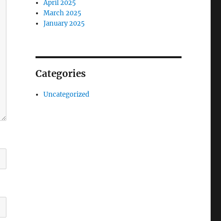
April 2025
March 2025
January 2025
Categories
Uncategorized