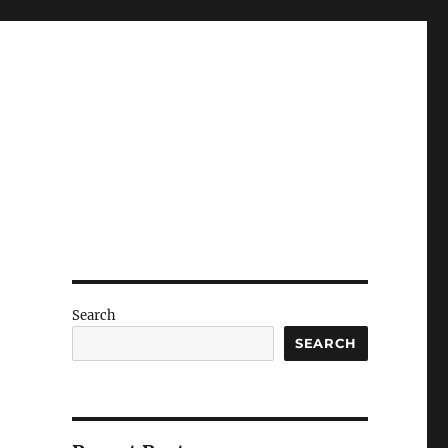
Search
SEARCH