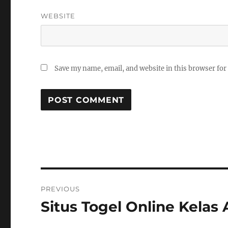
WEBSITE
Save my name, email, and website in this browser for
Post
PREVIOUS
navigation
Situs Togel Online Kela
Previous
post: