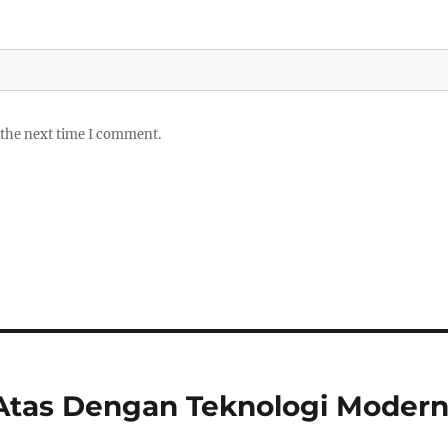
 the next time I comment.
s Atas Dengan Teknologi Moder