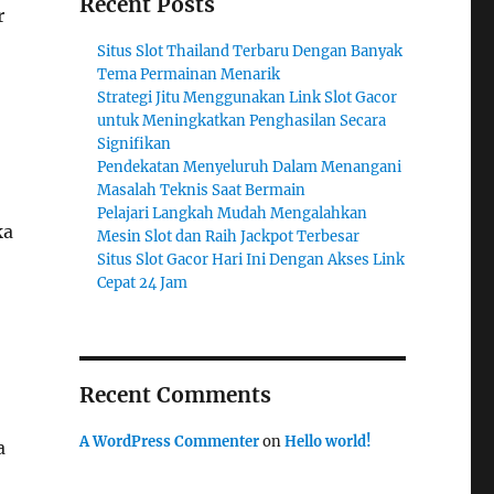
Recent Posts
r
Situs Slot Thailand Terbaru Dengan Banyak
Tema Permainan Menarik
Strategi Jitu Menggunakan Link Slot Gacor
untuk Meningkatkan Penghasilan Secara
Signifikan
Pendekatan Menyeluruh Dalam Menangani
Masalah Teknis Saat Bermain
Pelajari Langkah Mudah Mengalahkan
ka
Mesin Slot dan Raih Jackpot Terbesar
Situs Slot Gacor Hari Ini Dengan Akses Link
Cepat 24 Jam
Recent Comments
A WordPress Commenter
on
Hello world!
a