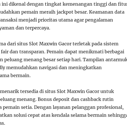
us ini dikenal dengan tingkat kemenangan tinggi dan fitu
udahkan pemain meraih jackpot besar. Keamanan data
ansaksi menjadi prioritas utama agar pengalaman
yaman dan terpercaya.
a dari situs Slot Maxwin Gacor terletak pada sistem
fair dan transparan. Pemain dapat menikmati berbagai
an peluang menang besar setiap hari. Tampilan antarmu
ndly memudahkan navigasi dan meningkatkan
ama bermain.
menarik tersedia di situs Slot Maxwin Gacor untuk
luang menang. Bonus deposit dan cashback rutin
a pemain setia. Dengan layanan pelanggan profesional,
kan solusi cepat atas kendala selama bermain sehingg
as.