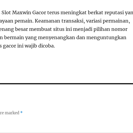
us Slot Maxwin Gacor terus meningkat berkat reputasi ya
cayaan pemain. Keamanan transaksi, variasi permainan,
enang besar membuat situs ini menjadi pilihan nomor
an bermain yang menyenangkan dan menguntungkan
 gacor ini wajib dicoba.
 are marked
*