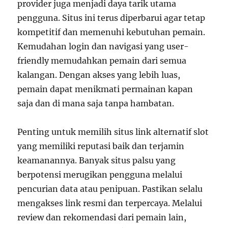
provider juga menjadi daya tarik utama
pengguna. Situs ini terus diperbarui agar tetap
kompetitif dan memenuhi kebutuhan pemain.
Kemudahan login dan navigasi yang user-
friendly memudahkan pemain dari semua
kalangan. Dengan akses yang lebih luas,
pemain dapat menikmati permainan kapan
saja dan di mana saja tanpa hambatan.
Penting untuk memilih situs link alternatif slot
yang memiliki reputasi baik dan terjamin
keamanannya. Banyak situs palsu yang
berpotensi merugikan pengguna melalui
pencurian data atau penipuan. Pastikan selalu
mengakses link resmi dan terpercaya. Melalui
review dan rekomendasi dari pemain lain,