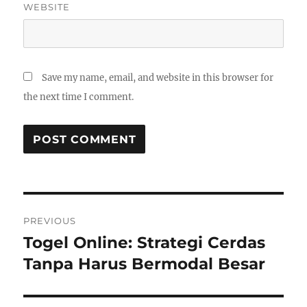
WEBSITE
Save my name, email, and website in this browser for
the next time I comment.
Post
PREVIOUS
navigation
Togel Online: Strategi Cerdas
Previous
post:
Tanpa Harus Bermodal Besar