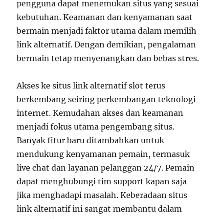
pengguna dapat menemukan situs yang sesuai
kebutuhan. Keamanan dan kenyamanan saat
bermain menjadi faktor utama dalam memilih
link alternatif. Dengan demikian, pengalaman
bermain tetap menyenangkan dan bebas stres.
Akses ke situs link alternatif slot terus
berkembang seiring perkembangan teknologi
internet. Kemudahan akses dan keamanan
menjadi fokus utama pengembang situs.
Banyak fitur baru ditambahkan untuk
mendukung kenyamanan pemain, termasuk
live chat dan layanan pelanggan 24/7. Pemain
dapat menghubungi tim support kapan saja
jika menghadapi masalah. Keberadaan situs
link alternatif ini sangat membantu dalam