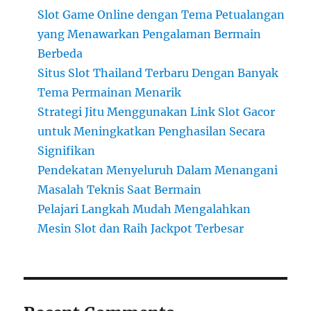
Slot Game Online dengan Tema Petualangan
yang Menawarkan Pengalaman Bermain
Berbeda
Situs Slot Thailand Terbaru Dengan Banyak
Tema Permainan Menarik
Strategi Jitu Menggunakan Link Slot Gacor
untuk Meningkatkan Penghasilan Secara
Signifikan
Pendekatan Menyeluruh Dalam Menangani
Masalah Teknis Saat Bermain
Pelajari Langkah Mudah Mengalahkan
Mesin Slot dan Raih Jackpot Terbesar