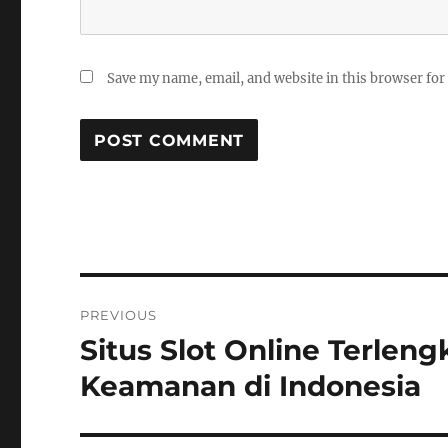
Save my name, email, and website in this browser for
Post
PREVIOUS
navigation
Situs Slot Online Terlen
Previous
post:
Keamanan di Indonesia