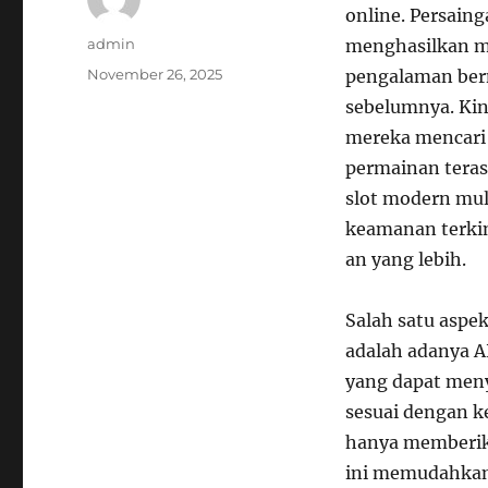
online. Persaing
Author
admin
menghasilkan mu
Posted
November 26, 2025
pengalaman ber
on
sebelumnya. Kin
mereka mencari 
permainan terasa
slot modern mul
keamanan terkin
an yang lebih.
Salah satu aspek
adalah adanya A
yang dapat men
sesuai dengan k
hanya memberika
ini memudahkan