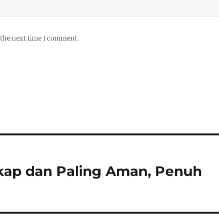
 the next time I comment.
gkap dan Paling Aman, Penuh