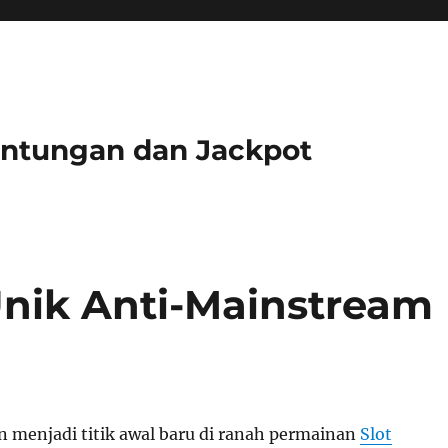
untungan dan Jackpot
 Unik Anti-Mainstream
 menjadi titik awal baru di ranah permainan
Slot