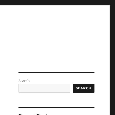
Search
SEARCH