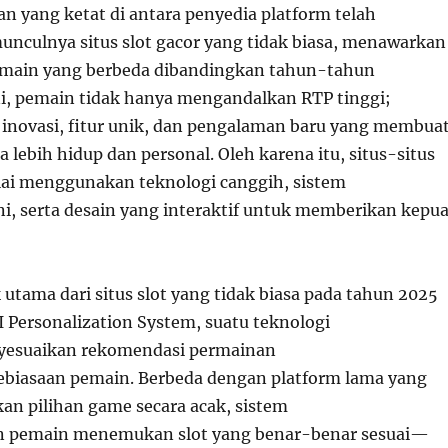
an yang ketat di antara penyedia platform telah
nculnya situs slot gacor yang tidak biasa, menawarkan
main yang berbeda dibandingkan tahun-tahun
i, pemain tidak hanya mengandalkan RTP tinggi;
inovasi, fitur unik, dan pengalaman baru yang membua
 lebih hidup dan personal. Oleh karena itu, situs-situs
ai menggunakan teknologi canggih, sistem
i, serta desain yang interaktif untuk memberikan kepu
 utama dari situs slot yang tidak biasa pada tahun 2025
I Personalization System, suatu teknologi
yesuaikan rekomendasi permainan
ebiasaan pemain. Berbeda dengan platform lama yang
n pilihan game secara acak, sistem
 pemain menemukan slot yang benar-benar sesuai—