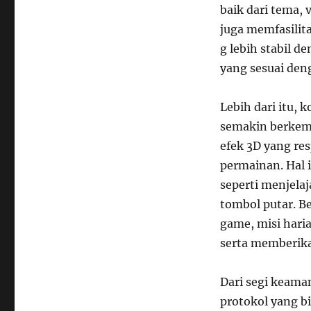
baik dari tema, 
juga memfasili
g lebih stabil 
yang sesuai den
Lebih dari itu, 
semakin berkemb
efek 3D yang re
permainan. Hal 
seperti menjela
tombol putar. 
game, misi hari
serta memberika
Dari segi keama
protokol yang b