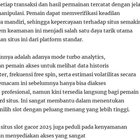
tiap transaksi dan hasil permainan tercatat dengan jel
manipulasi. Pemain dapat memverifikasi keadilan
a mandiri, sehingga kepercayaan terhadap situs semaki
em keamanan ini menjadi salah satu daya tarik utama
 situs ini dari platform standar.
ainnya adalah adanya mode turbo analytics,
 pemain akses untuk melihat data historis
ter, frekuensi free spin, serta estimasi volatilitas secara
semacam ini sebelumnya hanya bisa diakses
e profesional, namun kini tersedia langsung bagi pemain
rd situs. Ini sangat membantu dalam menentukan
milih slot dengan peluang menang yang lebih tinggi.
 situs slot gacor 2025 juga peduli pada kenyamanan
n menyediakan akses yang sangat