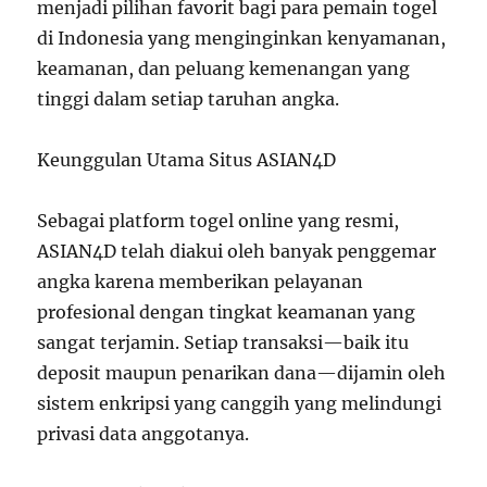
menjadi pilihan favorit bagi para pemain togel
di Indonesia yang menginginkan kenyamanan,
keamanan, dan peluang kemenangan yang
tinggi dalam setiap taruhan angka.
Keunggulan Utama Situs ASIAN4D
Sebagai platform togel online yang resmi,
ASIAN4D telah diakui oleh banyak penggemar
angka karena memberikan pelayanan
profesional dengan tingkat keamanan yang
sangat terjamin. Setiap transaksi—baik itu
deposit maupun penarikan dana—dijamin oleh
sistem enkripsi yang canggih yang melindungi
privasi data anggotanya.