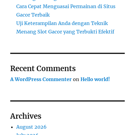
Cara Cepat Menguasai Permainan di Situs
Gacor Terbaik
Uji Keterampilan Anda dengan Teknik
Menang Slot Gacor yang Terbukti Efektif
Recent Comments
A WordPress Commenter
on
Hello world!
Archives
August 2026