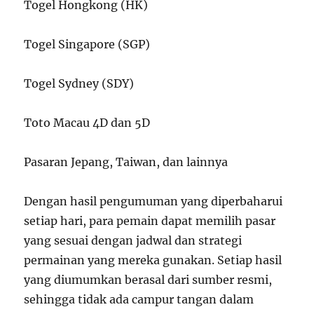
Togel Hongkong (HK)
Togel Singapore (SGP)
Togel Sydney (SDY)
Toto Macau 4D dan 5D
Pasaran Jepang, Taiwan, dan lainnya
Dengan hasil pengumuman yang diperbaharui
setiap hari, para pemain dapat memilih pasar
yang sesuai dengan jadwal dan strategi
permainan yang mereka gunakan. Setiap hasil
yang diumumkan berasal dari sumber resmi,
sehingga tidak ada campur tangan dalam