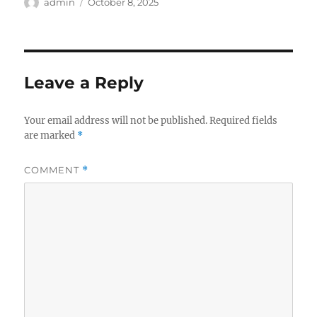
Author
Posted
admin
October 8, 2025
on
Leave a Reply
Your email address will not be published.
Required fields
are marked
*
COMMENT
*