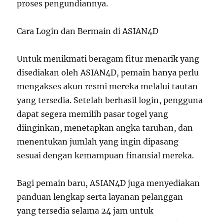
proses pengundiannya.
Cara Login dan Bermain di ASIAN4D
Untuk menikmati beragam fitur menarik yang
disediakan oleh ASIAN4D, pemain hanya perlu
mengakses akun resmi mereka melalui tautan
yang tersedia. Setelah berhasil login, pengguna
dapat segera memilih pasar togel yang
diinginkan, menetapkan angka taruhan, dan
menentukan jumlah yang ingin dipasang
sesuai dengan kemampuan finansial mereka.
Bagi pemain baru, ASIAN4D juga menyediakan
panduan lengkap serta layanan pelanggan
yang tersedia selama 24 jam untuk