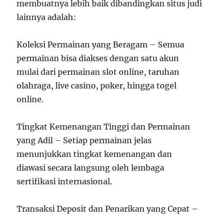
membuatnya lebih baik dibandingkan situs judi
lainnya adalah:
Koleksi Permainan yang Beragam – Semua
permainan bisa diakses dengan satu akun
mulai dari permainan slot online, taruhan
olahraga, live casino, poker, hingga togel
online.
Tingkat Kemenangan Tinggi dan Permainan
yang Adil – Setiap permainan jelas
menunjukkan tingkat kemenangan dan
diawasi secara langsung oleh lembaga
sertifikasi internasional.
Transaksi Deposit dan Penarikan yang Cepat –