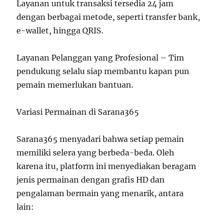
Layanan untuk transaksi tersedia 24 jam
dengan berbagai metode, seperti transfer bank,
e-wallet, hingga QRIS.
Layanan Pelanggan yang Profesional – Tim
pendukung selalu siap membantu kapan pun
pemain memerlukan bantuan.
Variasi Permainan di Sarana365
Sarana365 menyadari bahwa setiap pemain
memiliki selera yang berbeda-beda. Oleh
karena itu, platform ini menyediakan beragam
jenis permainan dengan grafis HD dan
pengalaman bermain yang menarik, antara
lain: