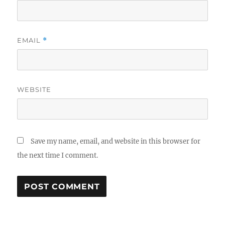
EMAIL
*
WEBSITE
Save my name, email, and website in this browser for
the next time I comment.