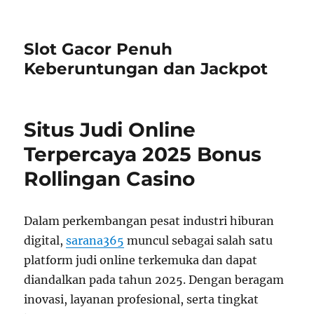
Slot Gacor Penuh
Keberuntungan dan Jackpot
Situs Judi Online
Terpercaya 2025 Bonus
Rollingan Casino
Dalam perkembangan pesat industri hiburan
digital,
sarana365
muncul sebagai salah satu
platform judi online terkemuka dan dapat
diandalkan pada tahun 2025. Dengan beragam
inovasi, layanan profesional, serta tingkat