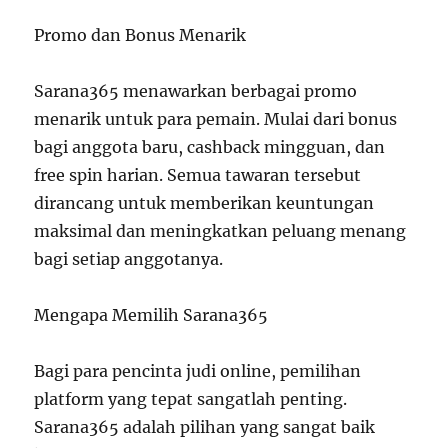
Promo dan Bonus Menarik
Sarana365 menawarkan berbagai promo
menarik untuk para pemain. Mulai dari bonus
bagi anggota baru, cashback mingguan, dan
free spin harian. Semua tawaran tersebut
dirancang untuk memberikan keuntungan
maksimal dan meningkatkan peluang menang
bagi setiap anggotanya.
Mengapa Memilih Sarana365
Bagi para pencinta judi online, pemilihan
platform yang tepat sangatlah penting.
Sarana365 adalah pilihan yang sangat baik