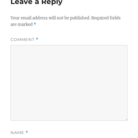
Leave a Reply
Your email address will not be published.
Required fields
are marked
*
COMMENT
*
NAME
*