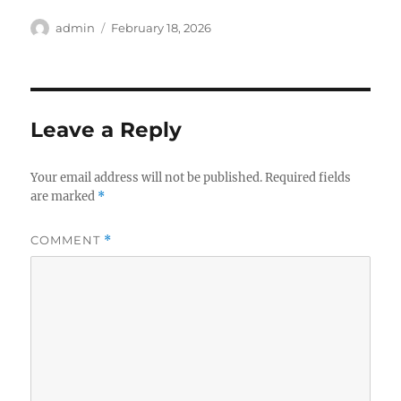
Author
Posted
admin
February 18, 2026
on
Leave a Reply
Your email address will not be published.
Required fields
are marked
*
COMMENT
*