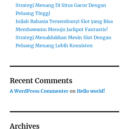
Strategi Menang Di Situs Gacor Dengan
Peluang Tinggi
Inilah Rahasia Tersembunyi Slot yang Bisa
Membawamu Menuju Jackpot Fantastis!
Strategi Menaklukkan Mesin Slot Dengan
Peluang Menang Lebih Konsisten
Recent Comments
A WordPress Commenter
on
Hello world!
Archives