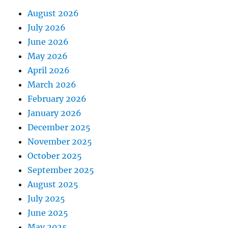
August 2026
July 2026
June 2026
May 2026
April 2026
March 2026
February 2026
January 2026
December 2025
November 2025
October 2025
September 2025
August 2025
July 2025
June 2025
May 2025