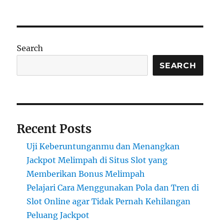
Search
SEARCH
Recent Posts
Uji Keberuntunganmu dan Menangkan
Jackpot Melimpah di Situs Slot yang
Memberikan Bonus Melimpah
Pelajari Cara Menggunakan Pola dan Tren di
Slot Online agar Tidak Pernah Kehilangan
Peluang Jackpot