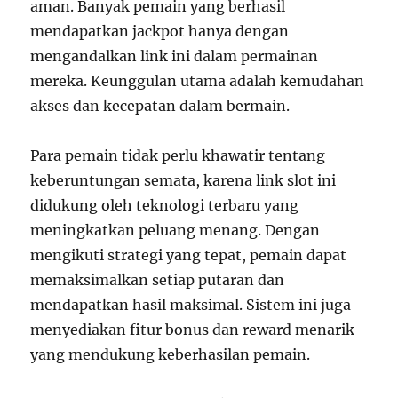
aman. Banyak pemain yang berhasil
mendapatkan jackpot hanya dengan
mengandalkan link ini dalam permainan
mereka. Keunggulan utama adalah kemudahan
akses dan kecepatan dalam bermain.
Para pemain tidak perlu khawatir tentang
keberuntungan semata, karena link slot ini
didukung oleh teknologi terbaru yang
meningkatkan peluang menang. Dengan
mengikuti strategi yang tepat, pemain dapat
memaksimalkan setiap putaran dan
mendapatkan hasil maksimal. Sistem ini juga
menyediakan fitur bonus dan reward menarik
yang mendukung keberhasilan pemain.