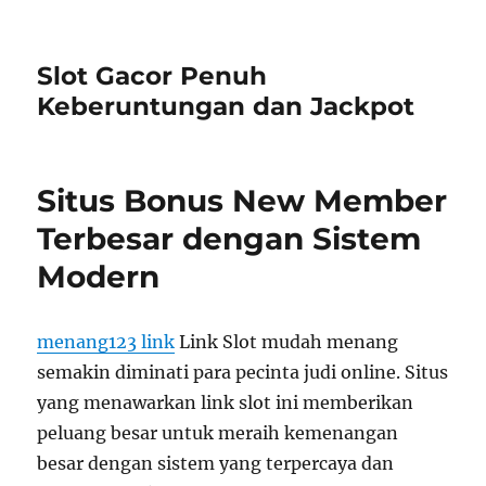
Slot Gacor Penuh
Keberuntungan dan Jackpot
Situs Bonus New Member
Terbesar dengan Sistem
Modern
menang123 link
Link Slot mudah menang
semakin diminati para pecinta judi online. Situs
yang menawarkan link slot ini memberikan
peluang besar untuk meraih kemenangan
besar dengan sistem yang terpercaya dan