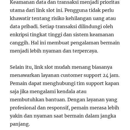
Keamanan data dan transaksi menjadi prioritas
utama dari link slot ini. Pengguna tidak perlu
khawatir tentang risiko kehilangan uang atau
data pribadi. Setiap transaksi dilindungi oleh
enkripsi tingkat tinggi dan sistem keamanan
canggih. Hal ini membuat pengalaman bermain
menjadi lebih nyaman dan terpercaya.
Selain itu, link slot mudah menang biasanya
menawarkan layanan customer support 24 jam.
Pemain dapat menghubungi tim support kapan
saja jika mengalami kendala atau
membutuhkan bantuan. Dengan layanan yang
profesional dan responsif, pemain merasa lebih
yakin dan nyaman saat bermain dalam jangka
panjang.