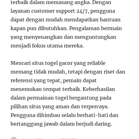
terbaik dalam memasang angka. Dengan
layanan customer support 24/7, pengguna
dapat dengan mudah mendapatkan bantuan
kapan pun dibutuhkan. Pengalaman bermain
yang menyenangkan dan menguntungkan
menjadi fokus utama mereka.
Mencari situs togel gacor yang reliable
memang tidak mudah, tetapi dengan riset dan
referensi yang tepat, pemain dapat
menemukan tempat terbaik. Keberhasilan
dalam permainan togel bergantung pada
pilihan situs yang aman dan terpercaya.
Pengguna dihimbau selalu berhati-hati dan
bertanggung jawab dalam berjudi daring.