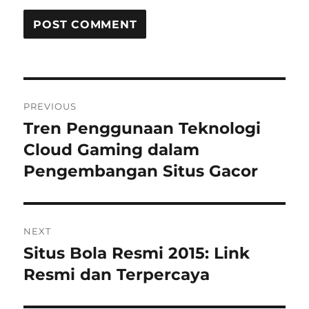
Post
PREVIOUS
navigation
Tren Penggunaan Teknologi
Previous
post:
Cloud Gaming dalam
Pengembangan Situs Gacor
NEXT
Situs Bola Resmi 2015: Link
Next
post:
Resmi dan Terpercaya