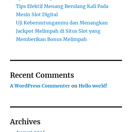
Tips Efektif Menang Berulang Kali Pada
Mesin Slot Digital
Uji Keberuntunganmu dan Menangkan
Jackpot Melimpah di Situs Slot yang
Memberikan Bonus Melimpah
Recent Comments
A WordPress Commenter
on
Hello world!
Archives