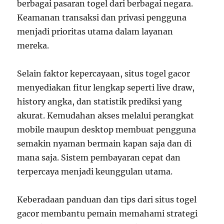
berbagai pasaran togel dari berbagai negara.
Keamanan transaksi dan privasi pengguna
menjadi prioritas utama dalam layanan
mereka.
Selain faktor kepercayaan, situs togel gacor
menyediakan fitur lengkap seperti live draw,
history angka, dan statistik prediksi yang
akurat. Kemudahan akses melalui perangkat
mobile maupun desktop membuat pengguna
semakin nyaman bermain kapan saja dan di
mana saja. Sistem pembayaran cepat dan
terpercaya menjadi keunggulan utama.
Keberadaan panduan dan tips dari situs togel
gacor membantu pemain memahami strategi