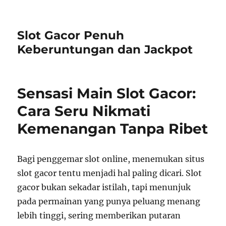
Slot Gacor Penuh
Keberuntungan dan Jackpot
Sensasi Main Slot Gacor:
Cara Seru Nikmati
Kemenangan Tanpa Ribet
Bagi penggemar slot online, menemukan situs
slot gacor tentu menjadi hal paling dicari. Slot
gacor bukan sekadar istilah, tapi menunjuk
pada permainan yang punya peluang menang
lebih tinggi, sering memberikan putaran