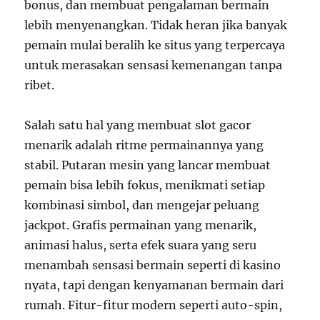
bonus, dan membuat pengalaman bermain
lebih menyenangkan. Tidak heran jika banyak
pemain mulai beralih ke situs yang terpercaya
untuk merasakan sensasi kemenangan tanpa
ribet.
Salah satu hal yang membuat slot gacor
menarik adalah ritme permainannya yang
stabil. Putaran mesin yang lancar membuat
pemain bisa lebih fokus, menikmati setiap
kombinasi simbol, dan mengejar peluang
jackpot. Grafis permainan yang menarik,
animasi halus, serta efek suara yang seru
menambah sensasi bermain seperti di kasino
nyata, tapi dengan kenyamanan bermain dari
rumah. Fitur-fitur modern seperti auto-spin,