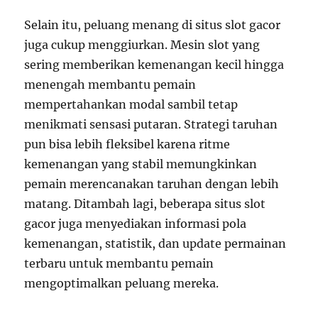
Selain itu, peluang menang di situs slot gacor
juga cukup menggiurkan. Mesin slot yang
sering memberikan kemenangan kecil hingga
menengah membantu pemain
mempertahankan modal sambil tetap
menikmati sensasi putaran. Strategi taruhan
pun bisa lebih fleksibel karena ritme
kemenangan yang stabil memungkinkan
pemain merencanakan taruhan dengan lebih
matang. Ditambah lagi, beberapa situs slot
gacor juga menyediakan informasi pola
kemenangan, statistik, dan update permainan
terbaru untuk membantu pemain
mengoptimalkan peluang mereka.