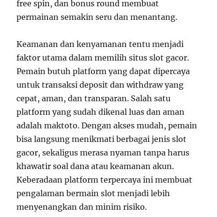
free spin, dan bonus round membuat
permainan semakin seru dan menantang.
Keamanan dan kenyamanan tentu menjadi
faktor utama dalam memilih situs slot gacor.
Pemain butuh platform yang dapat dipercaya
untuk transaksi deposit dan withdraw yang
cepat, aman, dan transparan. Salah satu
platform yang sudah dikenal luas dan aman
adalah maktoto. Dengan akses mudah, pemain
bisa langsung menikmati berbagai jenis slot
gacor, sekaligus merasa nyaman tanpa harus
khawatir soal dana atau keamanan akun.
Keberadaan platform terpercaya ini membuat
pengalaman bermain slot menjadi lebih
menyenangkan dan minim risiko.