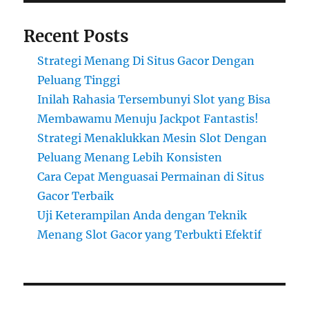
Recent Posts
Strategi Menang Di Situs Gacor Dengan
Peluang Tinggi
Inilah Rahasia Tersembunyi Slot yang Bisa
Membawamu Menuju Jackpot Fantastis!
Strategi Menaklukkan Mesin Slot Dengan
Peluang Menang Lebih Konsisten
Cara Cepat Menguasai Permainan di Situs
Gacor Terbaik
Uji Keterampilan Anda dengan Teknik
Menang Slot Gacor yang Terbukti Efektif