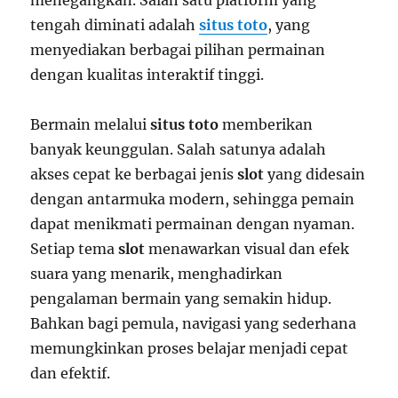
menegangkan. Salah satu platform yang
tengah diminati adalah
situs toto
, yang
menyediakan berbagai pilihan permainan
dengan kualitas interaktif tinggi.
Bermain melalui
situs toto
memberikan
banyak keunggulan. Salah satunya adalah
akses cepat ke berbagai jenis
slot
yang didesain
dengan antarmuka modern, sehingga pemain
dapat menikmati permainan dengan nyaman.
Setiap tema
slot
menawarkan visual dan efek
suara yang menarik, menghadirkan
pengalaman bermain yang semakin hidup.
Bahkan bagi pemula, navigasi yang sederhana
memungkinkan proses belajar menjadi cepat
dan efektif.