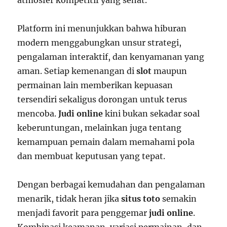
atmosfer kompetitif yang sehat.
Platform ini menunjukkan bahwa hiburan
modern menggabungkan unsur strategi,
pengalaman interaktif, dan kenyamanan yang
aman. Setiap kemenangan di
slot
maupun
permainan lain memberikan kepuasan
tersendiri sekaligus dorongan untuk terus
mencoba.
Judi online
kini bukan sekadar soal
keberuntungan, melainkan juga tentang
kemampuan pemain dalam memahami pola
dan membuat keputusan yang tepat.
Dengan berbagai kemudahan dan pengalaman
menarik, tidak heran jika
situs toto
semakin
menjadi favorit para penggemar
judi online
.