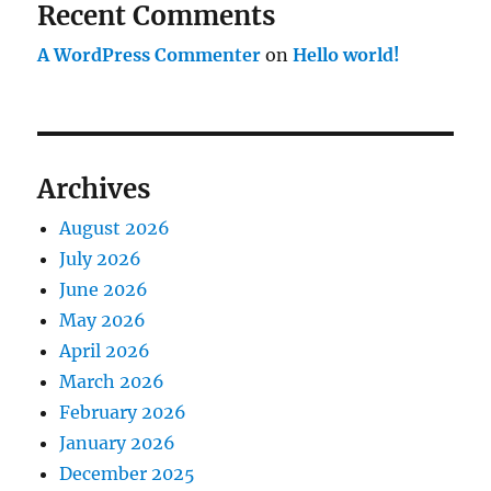
Recent Comments
A WordPress Commenter
on
Hello world!
Archives
August 2026
July 2026
June 2026
May 2026
April 2026
March 2026
February 2026
January 2026
December 2025