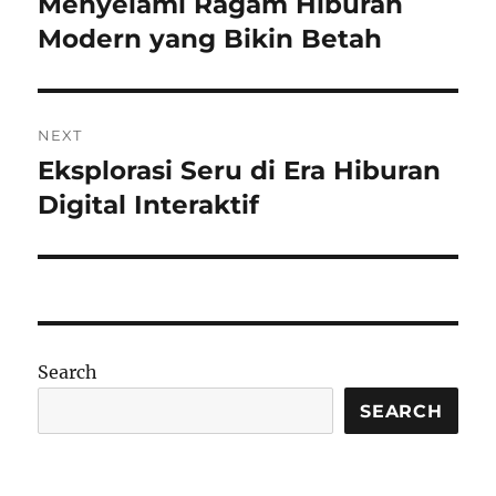
Menyelami Ragam Hiburan
Previous
post:
Modern yang Bikin Betah
NEXT
Eksplorasi Seru di Era Hiburan
Next
post:
Digital Interaktif
Search
SEARCH