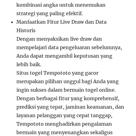
kombinasi angka untuk menemukan
strategi yang paling efektif.
Manfaatkan Fitur Live Draw dan Data
Historis
Dengan menyaksikan live draw dan
mempelajari data pengeluaran sebelumnya,
Anda dapat mengambil keputusan yang
lebih baik.
Situs togel Tempototo yang gacor
merupakan pilihan unggul bagi Anda yang
ingin sukses dalam bermain togel online.
Dengan berbagai fitur yang komprehensif,
prediksi yang tepat, jaminan keamanan, dan
layanan pelanggan yang cepat tanggap,
Tempototo menghadirkan pengalaman
bermain yang menyenangkan sekaligus