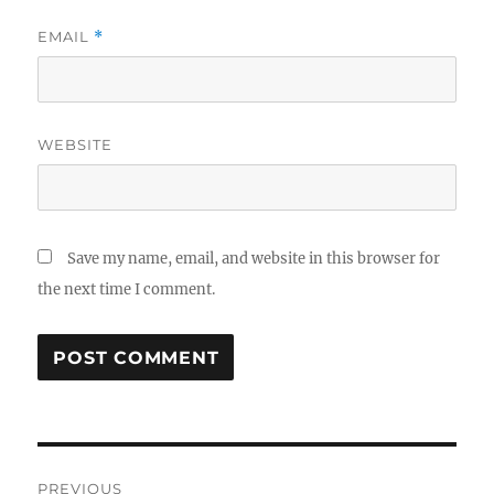
EMAIL
*
WEBSITE
Save my name, email, and website in this browser for
the next time I comment.
Post
PREVIOUS