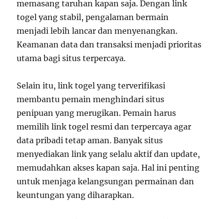
memasang taruhan kapan saja. Dengan link
togel yang stabil, pengalaman bermain
menjadi lebih lancar dan menyenangkan.
Keamanan data dan transaksi menjadi prioritas
utama bagi situs terpercaya.
Selain itu, link togel yang terverifikasi
membantu pemain menghindari situs
penipuan yang merugikan. Pemain harus
memilih link togel resmi dan terpercaya agar
data pribadi tetap aman. Banyak situs
menyediakan link yang selalu aktif dan update,
memudahkan akses kapan saja. Hal ini penting
untuk menjaga kelangsungan permainan dan
keuntungan yang diharapkan.