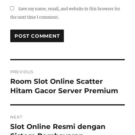
Save my name, email, and website in this browser for
the next time I comment.
Post
PREVIOUS
navigation
Room Slot Online Scatter
Previous
post:
Hitam Gacor Server Premium
NEXT
Slot Online Resmi dengan
Next
post: