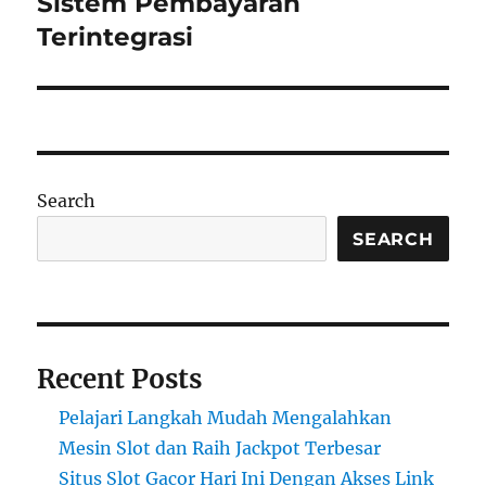
Sistem Pembayaran
Terintegrasi
Search
SEARCH
Recent Posts
Pelajari Langkah Mudah Mengalahkan
Mesin Slot dan Raih Jackpot Terbesar
Situs Slot Gacor Hari Ini Dengan Akses Link