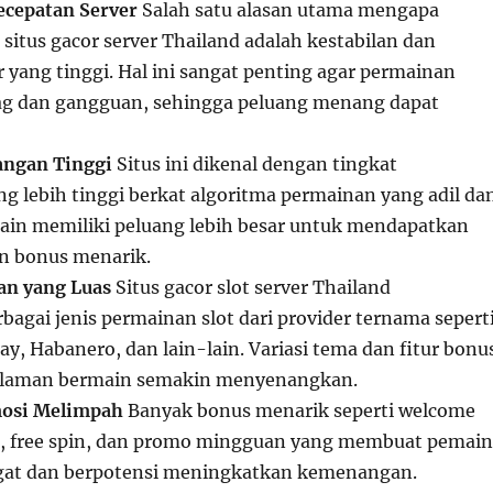
Kecepatan Server
Salah satu alasan utama mengapa
situs gacor server Thailand adalah kestabilan dan
 yang tinggi. Hal ini sangat penting agar permainan
lag dan gangguan, sehingga peluang menang dapat
ngan Tinggi
Situs ini dikenal dengan tingkat
 lebih tinggi berkat algoritma permainan yang adil da
ain memiliki peluang lebih besar untuk mendapatkan
an bonus menarik.
an yang Luas
Situs gacor slot server Thailand
agai jenis permainan slot dari provider ternama sepert
ay, Habanero, dan lain-lain. Variasi tema dan fitur bonu
laman bermain semakin menyenangkan.
osi Melimpah
Banyak bonus menarik seperti welcome
k, free spin, dan promo mingguan yang membuat pemain
at dan berpotensi meningkatkan kemenangan.