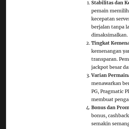
Stabilitas dan 
pemain memilih 
kecepatan server
berjalan tanpa 
dimaksimalkan.
Tingkat Kemena
kemenangan yang
transparan. Pem
jackpot besar d
Varian Permain
menawarkan berb
PG, Pragmatic Pl
membuat penga
Bonus dan Prom
bonus, cashbac
semakin semang