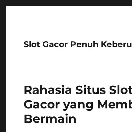
Slot Gacor Penuh Keber
Rahasia Situs Slo
Gacor yang Memb
Bermain