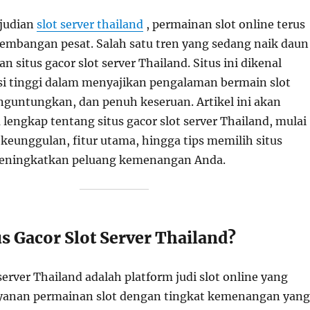
rjudian
slot server thailand
, permainan slot online terus
mbangan pesat. Salah satu tren yang sedang naik daun
n situs gacor slot server Thailand. Situs ini dikenal
si tinggi dalam menyajikan pengalaman bermain slot
nguntungkan, dan penuh keseruan. Artikel ini akan
lengkap tentang situs gacor slot server Thailand, mulai
 keunggulan, fitur utama, hingga tips memilih situs
meningkatkan peluang kemenangan Anda.
us Gacor Slot Server Thailand?
 server Thailand adalah platform judi slot online yang
yanan permainan slot dengan tingkat kemenangan yang