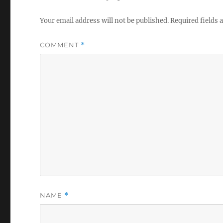
Your email address will not be published.
Required fields
COMMENT
*
NAME
*