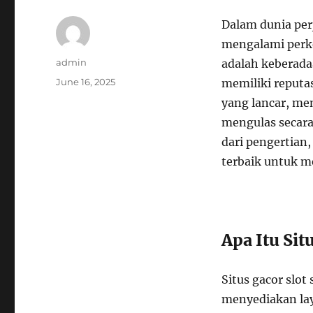
Dalam dunia pe
mengalami perke
Author
admin
adalah keberadaa
Posted
June 16, 2025
memiliki reputa
on
yang lancar, me
mengulas secara 
dari pengertian,
terbaik untuk 
Apa Itu Sit
Situs gacor slot
menyediakan la