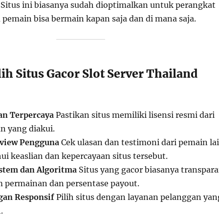
Situs ini biasanya sudah dioptimalkan untuk perangkat
 pemain bisa bermain kapan saja dan di mana saja.
h Situs Gacor Slot Server Thailand
an Terpercaya
Pastikan situs memiliki lisensi resmi dari
an yang diakui.
eview Pengguna
Cek ulasan dan testimoni dari pemain la
i keaslian dan kepercayaan situs tersebut.
stem dan Algoritma
Situs yang gacor biasanya transpar
 permainan dan persentase payout.
gan Responsif
Pilih situs dengan layanan pelanggan yan
.