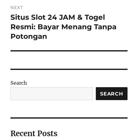
NEXT
Situs Slot 24 JAM & Togel
Next
post:
Resmi: Bayar Menang Tanpa
Potongan
Search
SEARCH
Recent Posts