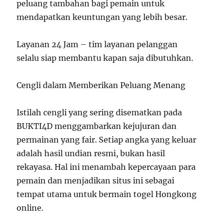
peluang tambahan bagi pemain untuk
mendapatkan keuntungan yang lebih besar.
Layanan 24 Jam – tim layanan pelanggan
selalu siap membantu kapan saja dibutuhkan.
Cengli dalam Memberikan Peluang Menang
Istilah cengli yang sering disematkan pada
BUKTI4D menggambarkan kejujuran dan
permainan yang fair. Setiap angka yang keluar
adalah hasil undian resmi, bukan hasil
rekayasa. Hal ini menambah kepercayaan para
pemain dan menjadikan situs ini sebagai
tempat utama untuk bermain togel Hongkong
online.