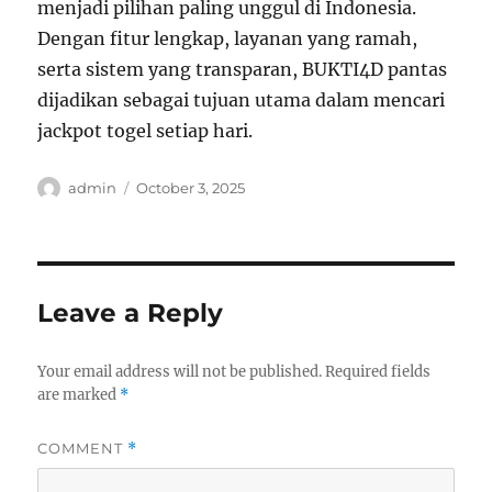
menjadi pilihan paling unggul di Indonesia.
Dengan fitur lengkap, layanan yang ramah,
serta sistem yang transparan, BUKTI4D pantas
dijadikan sebagai tujuan utama dalam mencari
jackpot togel setiap hari.
Author
Posted
admin
October 3, 2025
on
Leave a Reply
Your email address will not be published.
Required fields
are marked
*
COMMENT
*