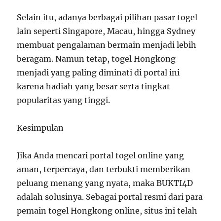
Selain itu, adanya berbagai pilihan pasar togel
lain seperti Singapore, Macau, hingga Sydney
membuat pengalaman bermain menjadi lebih
beragam. Namun tetap, togel Hongkong
menjadi yang paling diminati di portal ini
karena hadiah yang besar serta tingkat
popularitas yang tinggi.
Kesimpulan
Jika Anda mencari portal togel online yang
aman, terpercaya, dan terbukti memberikan
peluang menang yang nyata, maka BUKTI4D
adalah solusinya. Sebagai portal resmi dari para
pemain togel Hongkong online, situs ini telah