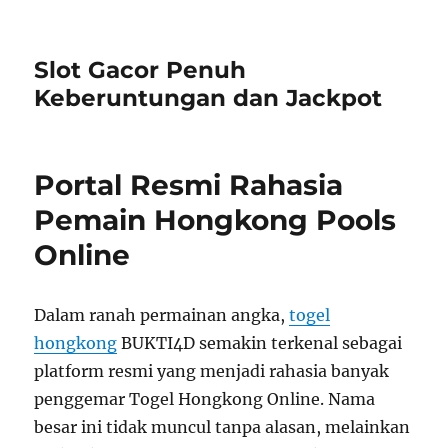
Slot Gacor Penuh
Keberuntungan dan Jackpot
Portal Resmi Rahasia
Pemain Hongkong Pools
Online
Dalam ranah permainan angka,
togel
hongkong
BUKTI4D semakin terkenal sebagai
platform resmi yang menjadi rahasia banyak
penggemar Togel Hongkong Online. Nama
besar ini tidak muncul tanpa alasan, melainkan