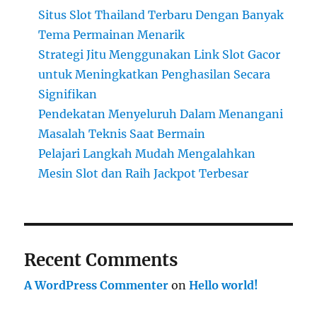
Situs Slot Thailand Terbaru Dengan Banyak
Tema Permainan Menarik
Strategi Jitu Menggunakan Link Slot Gacor
untuk Meningkatkan Penghasilan Secara
Signifikan
Pendekatan Menyeluruh Dalam Menangani
Masalah Teknis Saat Bermain
Pelajari Langkah Mudah Mengalahkan
Mesin Slot dan Raih Jackpot Terbesar
Recent Comments
A WordPress Commenter
on
Hello world!