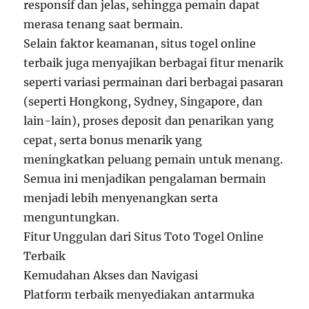
responsif dan jelas, sehingga pemain dapat
merasa tenang saat bermain.
Selain faktor keamanan, situs togel online
terbaik juga menyajikan berbagai fitur menarik
seperti variasi permainan dari berbagai pasaran
(seperti Hongkong, Sydney, Singapore, dan
lain-lain), proses deposit dan penarikan yang
cepat, serta bonus menarik yang
meningkatkan peluang pemain untuk menang.
Semua ini menjadikan pengalaman bermain
menjadi lebih menyenangkan serta
menguntungkan.
Fitur Unggulan dari Situs Toto Togel Online
Terbaik
Kemudahan Akses dan Navigasi
Platform terbaik menyediakan antarmuka