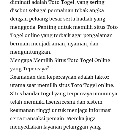
diminati adalah Toto Togel, yang sering
disebut sebagai permainan tebak angka
dengan peluang besar serta hadiah yang
menggoda. Penting untuk memilih situs Toto
Togel online yang terbaik agar pengalaman
bermain menjadi aman, nyaman, dan
menguntungkan.
Mengapa Memilih Situs Toto Togel Online
yang Tepercaya?
Keamanan dan kepercayaan adalah faktor
utama saat memilih situs Toto Togel online.
Situs bandar togel yang terpercaya umumnya
telah memiliki lisensi resmi dan sistem
keamanan tinggi untuk menjaga informasi
serta transaksi pemain. Mereka juga
menyediakan layanan pelanggan yang