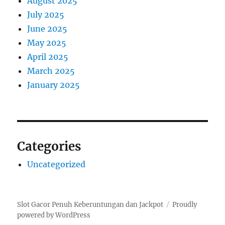
August 2025
July 2025
June 2025
May 2025
April 2025
March 2025
January 2025
Categories
Uncategorized
Slot Gacor Penuh Keberuntungan dan Jackpot
Proudly
powered by WordPress