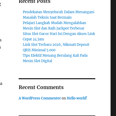
Recent Posts
g
Pendekatan Menyeluruh Dalam Menangani
Masalah Teknis Saat Bermain
Pelajari Langkah Mudah Mengalahkan
Mesin Slot dan Raih Jackpot Terbesar
Situs Slot Gacor Hari Ini Dengan Akses Link
Cepat 24 Jam
s
Link Slot Terbaru 2026, Nikmati Deposit
u
QRIS Minimal 5.000
Tips Efektif Menang Berulang Kali Pada
Mesin Slot Digital
la
Recent Comments
A WordPress Commenter
on
Hello world!