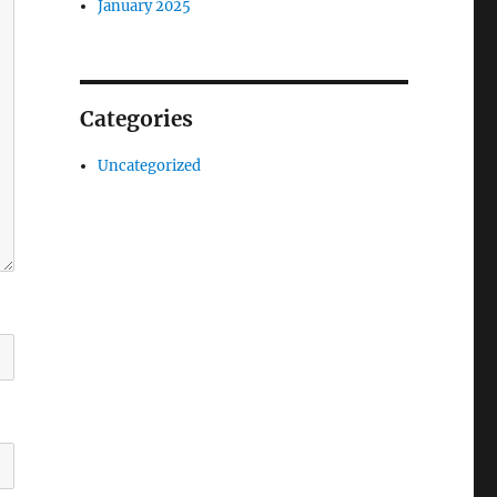
January 2025
Categories
Uncategorized