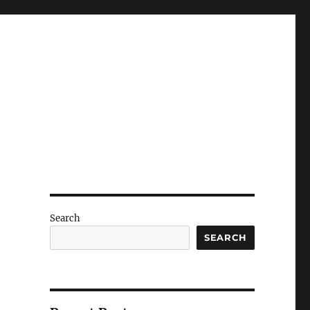
Search
SEARCH