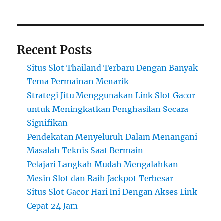
Recent Posts
Situs Slot Thailand Terbaru Dengan Banyak
Tema Permainan Menarik
Strategi Jitu Menggunakan Link Slot Gacor
untuk Meningkatkan Penghasilan Secara
Signifikan
Pendekatan Menyeluruh Dalam Menangani
Masalah Teknis Saat Bermain
Pelajari Langkah Mudah Mengalahkan
Mesin Slot dan Raih Jackpot Terbesar
Situs Slot Gacor Hari Ini Dengan Akses Link
Cepat 24 Jam