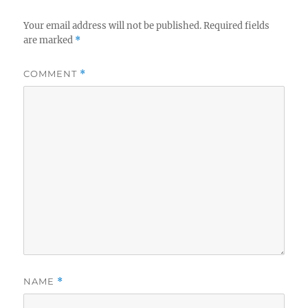
Your email address will not be published.
Required fields
are marked
*
COMMENT
*
NAME
*