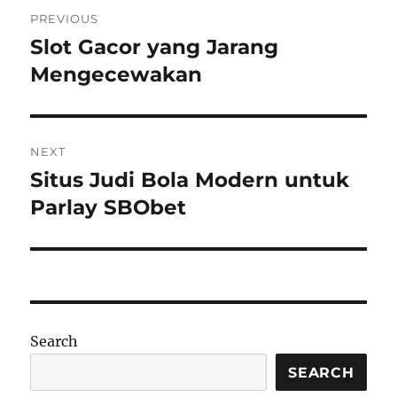
Post
PREVIOUS
navigation
Slot Gacor yang Jarang
Previous
post:
Mengecewakan
NEXT
Situs Judi Bola Modern untuk
Next
post:
Parlay SBObet
Search
SEARCH