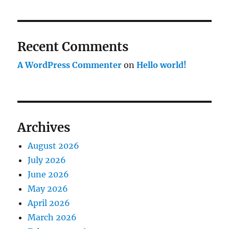
Recent Comments
A WordPress Commenter
on
Hello world!
Archives
August 2026
July 2026
June 2026
May 2026
April 2026
March 2026