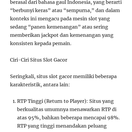
berasal dari bahasa gaul Indonesia, yang berarti
“berbunyi keras” atau “sempurna,” dan dalam
konteks ini mengacu pada mesin slot yang
sedang “panen kemenangan” atau sering
memberikan jackpot dan kemenangan yang
konsisten kepada pemain.
Ciri-Ciri Situs Slot Gacor
Seringkali, situs slot gacor memiliki beberapa
karakteristik, antara lain:
RTP Tinggi (Return to Player): Situs yang
berkualitas umumnya menawarkan RTP di
atas 95%, bahkan beberapa mencapai 98%.
RTP yang tinggi menandakan peluang