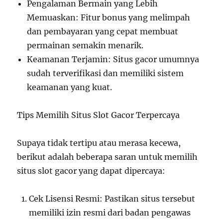
Pengalaman Bermain yang Lebih
Memuaskan: Fitur bonus yang melimpah
dan pembayaran yang cepat membuat
permainan semakin menarik.
Keamanan Terjamin: Situs gacor umumnya
sudah terverifikasi dan memiliki sistem
keamanan yang kuat.
Tips Memilih Situs Slot Gacor Terpercaya
Supaya tidak tertipu atau merasa kecewa,
berikut adalah beberapa saran untuk memilih
situs slot gacor yang dapat dipercaya:
Cek Lisensi Resmi: Pastikan situs tersebut
memiliki izin resmi dari badan pengawas