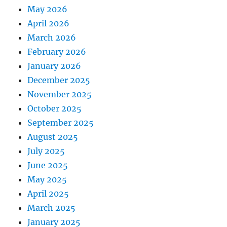
May 2026
April 2026
March 2026
February 2026
January 2026
December 2025
November 2025
October 2025
September 2025
August 2025
July 2025
June 2025
May 2025
April 2025
March 2025
January 2025