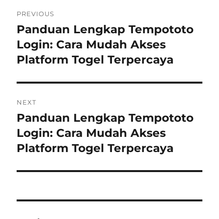
Post
PREVIOUS
navigation
Panduan Lengkap Tempototo
Previous
post:
Login: Cara Mudah Akses
Platform Togel Terpercaya
NEXT
Panduan Lengkap Tempototo
Next
post:
Login: Cara Mudah Akses
Platform Togel Terpercaya