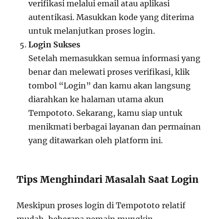
verifikasi melalui email atau aplikasi
autentikasi. Masukkan kode yang diterima
untuk melanjutkan proses login.
Login Sukses
Setelah memasukkan semua informasi yang
benar dan melewati proses verifikasi, klik
tombol “Login” dan kamu akan langsung
diarahkan ke halaman utama akun
Tempototo. Sekarang, kamu siap untuk
menikmati berbagai layanan dan permainan
yang ditawarkan oleh platform ini.
Tips Menghindari Masalah Saat Login
Meskipun proses login di Tempototo relatif