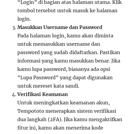
“Login” di bagian atas halaman utama. Klik
tombol tersebut untuk masuk ke halaman
login.
Masukkan Username dan Password
Pada halaman login, kamu akan diminta
untuk memasukkan username dan
password yang sudah didaftarkan. Pastikan
informasi yang kamu masukkan benar. Jika
kamu lupa password, biasanya ada opsi
“Lupa Password” yang dapat digunakan
untuk mereset kata sandi.
Verifikasi Keamanan
Untuk meningkatkan keamanan akun,
Tempototo menerapkan sistem verifikasi
dua langkah (2FA). Jika kamu mengaktifkan
fitur ini, kamu akan menerima kode