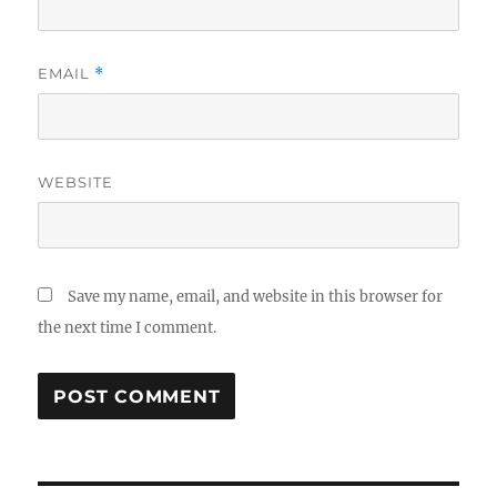
EMAIL
*
WEBSITE
Save my name, email, and website in this browser for
the next time I comment.