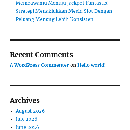
Membawamu Menuju Jackpot Fantastis!
Strategi Menaklukkan Mesin Slot Dengan
Peluang Menang Lebih Konsisten
Recent Comments
A WordPress Commenter
on
Hello world!
Archives
August 2026
July 2026
June 2026