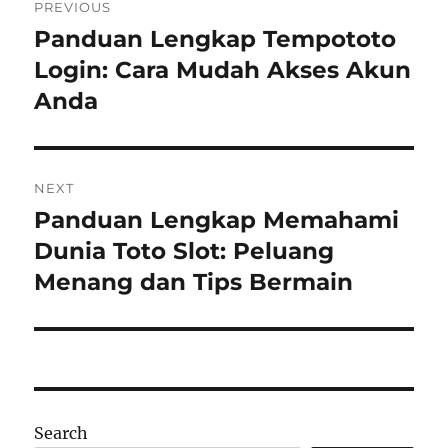
PREVIOUS
navigation
Panduan Lengkap Tempototo
Previous
post:
Login: Cara Mudah Akses Akun
Anda
NEXT
Panduan Lengkap Memahami
Next
post:
Dunia Toto Slot: Peluang
Menang dan Tips Bermain
Search