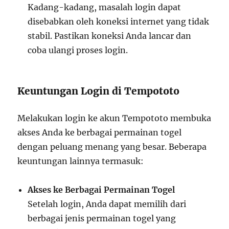
Kadang-kadang, masalah login dapat
disebabkan oleh koneksi internet yang tidak
stabil. Pastikan koneksi Anda lancar dan
coba ulangi proses login.
Keuntungan Login di Tempototo
Melakukan login ke akun Tempototo membuka
akses Anda ke berbagai permainan togel
dengan peluang menang yang besar. Beberapa
keuntungan lainnya termasuk:
Akses ke Berbagai Permainan Togel
Setelah login, Anda dapat memilih dari
berbagai jenis permainan togel yang