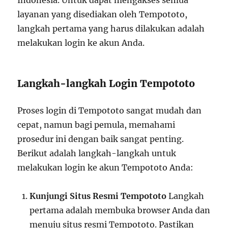
Indonesia. Untuk dapat mengakses semua
layanan yang disediakan oleh Tempototo,
langkah pertama yang harus dilakukan adalah
melakukan login ke akun Anda.
Langkah-langkah Login Tempototo
Proses login di Tempototo sangat mudah dan
cepat, namun bagi pemula, memahami
prosedur ini dengan baik sangat penting.
Berikut adalah langkah-langkah untuk
melakukan login ke akun Tempototo Anda:
Kunjungi Situs Resmi Tempototo
Langkah
pertama adalah membuka browser Anda dan
menuju situs resmi Tempototo. Pastikan