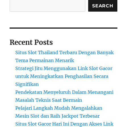
SEARCH
Recent Posts
Situs Slot Thailand Terbaru Dengan Banyak
Tema Permainan Menarik
Strategi Jitu Menggunakan Link Slot Gacor
untuk Meningkatkan Penghasilan Secara
Signifikan
Pendekatan Menyeluruh Dalam Menangani
Masalah Teknis Saat Bermain
Pelajari Langkah Mudah Mengalahkan
Mesin Slot dan Raih Jackpot Terbesar
Situs Slot Gacor Hari Ini Dengan Akses Link