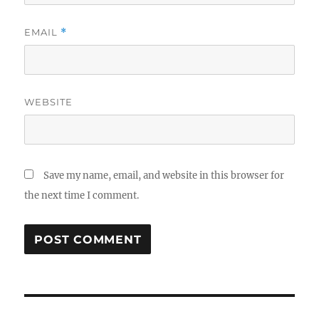
EMAIL
*
WEBSITE
Save my name, email, and website in this browser for
the next time I comment.
Post