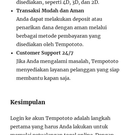
disediakan, seperti 4D, 3D, dan 2D.
Transaksi Mudah dan Aman
Anda dapat melakukan deposit atau
penarikan dana dengan aman melalui
berbagai metode pembayaran yang
disediakan oleh Tempototo.
Customer Support 24/7
Jika Anda mengalami masalah, Tempototo
menyediakan layanan pelanggan yang siap
membantu kapan saja.
Kesimpulan
Login ke akun Tempototo adalah langkah
pertama yang harus Anda lakukan untuk