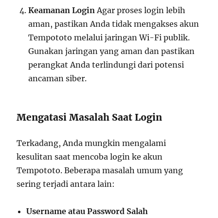
Keamanan Login
Agar proses login lebih
aman, pastikan Anda tidak mengakses akun
Tempototo melalui jaringan Wi-Fi publik.
Gunakan jaringan yang aman dan pastikan
perangkat Anda terlindungi dari potensi
ancaman siber.
Mengatasi Masalah Saat Login
Terkadang, Anda mungkin mengalami
kesulitan saat mencoba login ke akun
Tempototo. Beberapa masalah umum yang
sering terjadi antara lain:
Username atau Password Salah