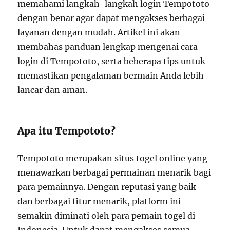
memahami langkah-langkah login Tempototo
dengan benar agar dapat mengakses berbagai
layanan dengan mudah. Artikel ini akan
membahas panduan lengkap mengenai cara
login di Tempototo, serta beberapa tips untuk
memastikan pengalaman bermain Anda lebih
lancar dan aman.
Apa itu Tempototo?
Tempototo merupakan situs togel online yang
menawarkan berbagai permainan menarik bagi
para pemainnya. Dengan reputasi yang baik
dan berbagai fitur menarik, platform ini
semakin diminati oleh para pemain togel di