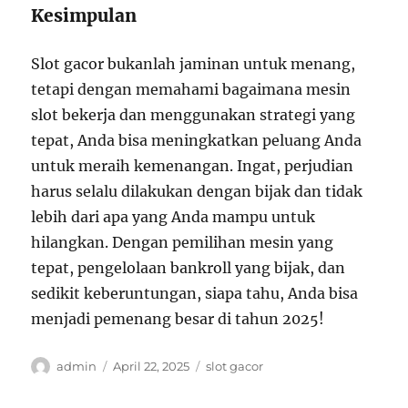
Kesimpulan
Slot gacor bukanlah jaminan untuk menang,
tetapi dengan memahami bagaimana mesin
slot bekerja dan menggunakan strategi yang
tepat, Anda bisa meningkatkan peluang Anda
untuk meraih kemenangan. Ingat, perjudian
harus selalu dilakukan dengan bijak dan tidak
lebih dari apa yang Anda mampu untuk
hilangkan. Dengan pemilihan mesin yang
tepat, pengelolaan bankroll yang bijak, dan
sedikit keberuntungan, siapa tahu, Anda bisa
menjadi pemenang besar di tahun 2025!
Author
Posted
Tags
admin
April 22, 2025
slot gacor
on