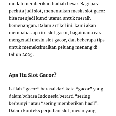
mudah memberikan hadiah besar. Bagi para
pecinta judi slot, menemukan mesin slot gacor
bisa menjadi kunci utama untuk meraih
kemenangan. Dalam artikel ini, kami akan
membahas apa itu slot gacor, bagaimana cara
mengenali mesin slot gacor, dan beberapa tips
untuk memaksimalkan peluang menang di
tahun 2025.
Apa Itu Slot Gacor?
Istilah “gacor” berasal dari kata “gacor” yang
dalam bahasa Indonesia berarti “sering
berbunyi” atau “sering memberikan hasil”.
Dalam konteks perjudian slot, mesin yang