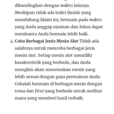
dibandingkan dengan waktu lainnya.
Meskipun tidak ada bukti ilmiah yang
mendukung klaim ini, bermain pada waktu
yang Anda anggap nyaman dan fokus dapat
membantu Anda bermain lebih baik.
Coba Berbagai Jenis Mesin Slot
Tidak ada
salahnya untuk mencoba berbagai jenis
mesin slot. Setiap mesin slot memiliki
karakteristik yang berbeda, dan Anda
mungkin akan menemukan mesin yang
lebih sesuai dengan gaya permainan Anda.
Cobalah bermain di berbagai mesin dengan
tema dan fitur yang berbeda untuk melihat
mana yang memberi hasil terbaik.