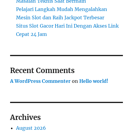
Masalah Teknis Saat Bermain
Pelajari Langkah Mudah Mengalahkan
Mesin Slot dan Raih Jackpot Terbesar
Situs Slot Gacor Hari Ini Dengan Akses Link
Cepat 24 Jam
Recent Comments
A WordPress Commenter
on
Hello world!
Archives
August 2026