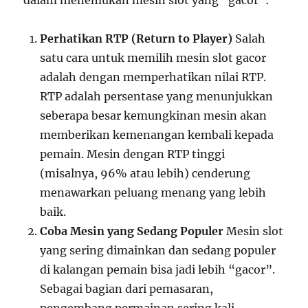
dalam menemukan mesin slot yang “gacor”:
Perhatikan RTP (Return to Player)
Salah
satu cara untuk memilih mesin slot gacor
adalah dengan memperhatikan nilai RTP.
RTP adalah persentase yang menunjukkan
seberapa besar kemungkinan mesin akan
memberikan kemenangan kembali kepada
pemain. Mesin dengan RTP tinggi
(misalnya, 96% atau lebih) cenderung
menawarkan peluang menang yang lebih
baik.
Coba Mesin yang Sedang Populer
Mesin slot
yang sering dimainkan dan sedang populer
di kalangan pemain bisa jadi lebih “gacor”.
Sebagai bagian dari pemasaran,