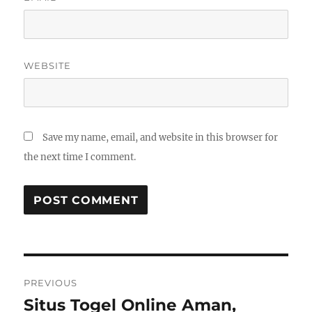
WEBSITE
Save my name, email, and website in this browser for
the next time I comment.
Post
PREVIOUS
navigation
Situs Togel Online Aman,
Previous