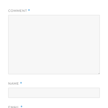
COMMENT
*
NAME
*
EMAIL
*