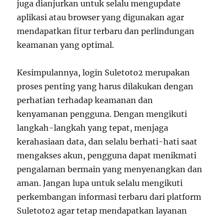
juga dianjurkan untuk selalu mengupdate
aplikasi atau browser yang digunakan agar
mendapatkan fitur terbaru dan perlindungan
keamanan yang optimal.
Kesimpulannya, login Suletoto2 merupakan
proses penting yang harus dilakukan dengan
perhatian terhadap keamanan dan
kenyamanan pengguna. Dengan mengikuti
langkah-langkah yang tepat, menjaga
kerahasiaan data, dan selalu berhati-hati saat
mengakses akun, pengguna dapat menikmati
pengalaman bermain yang menyenangkan dan
aman. Jangan lupa untuk selalu mengikuti
perkembangan informasi terbaru dari platform
Suletoto2 agar tetap mendapatkan layanan