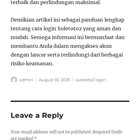
terbaik dan perlindungan maksimal.
Demikian artikel ini sebagai panduan lengkap
tentang cara login Suletoto2 yang aman dan
mudah. Semoga informasi ini bermanfaat dan
membantu Anda dalam mengakses akun
dengan lancar serta terlindungi dari berbagai
risiko keamanan.
Author
Posted
Tags
admin
August 10, 2025
suletoto2 login
on
Leave a Reply
Your email address will not be published.
Required fields
are marked
*