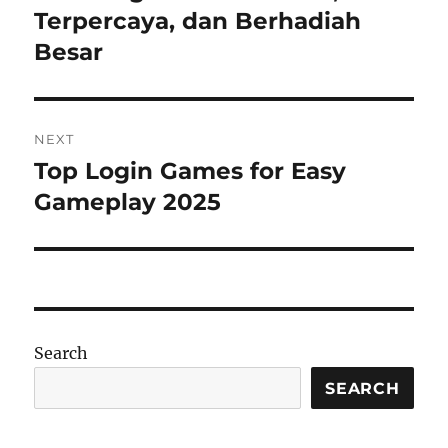
post:
Terpercaya, dan Berhadiah
Besar
NEXT
Top Login Games for Easy
Next
post:
Gameplay 2025
Search
SEARCH