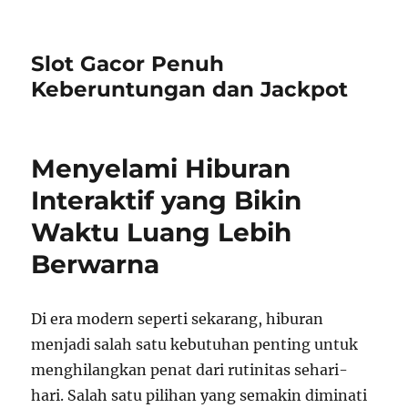
Slot Gacor Penuh
Keberuntungan dan Jackpot
Menyelami Hiburan
Interaktif yang Bikin
Waktu Luang Lebih
Berwarna
Di era modern seperti sekarang, hiburan
menjadi salah satu kebutuhan penting untuk
menghilangkan penat dari rutinitas sehari-
hari. Salah satu pilihan yang semakin diminati