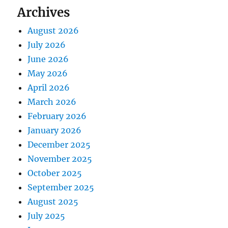
Archives
August 2026
July 2026
June 2026
May 2026
April 2026
March 2026
February 2026
January 2026
December 2025
November 2025
October 2025
September 2025
August 2025
July 2025