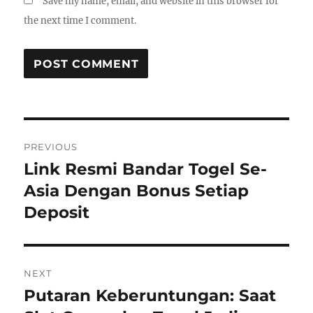
Save my name, email, and website in this browser for
the next time I comment.
Post
PREVIOUS
navigation
Link Resmi Bandar Togel Se-
Previous
post:
Asia Dengan Bonus Setiap
Deposit
NEXT
Putaran Keberuntungan: Saat
Next