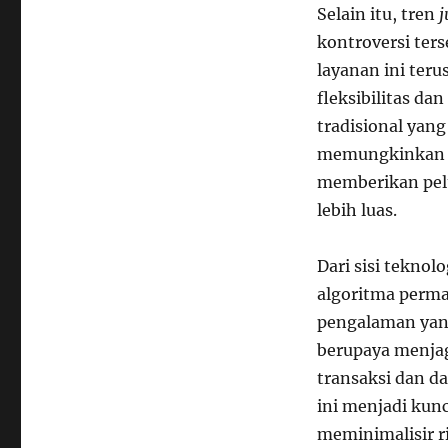
Selain itu, tren
j
kontroversi ter
layanan ini ter
fleksibilitas d
tradisional yan
memungkinkan par
memberikan pelu
lebih luas.
Dari sisi teknol
algoritma perma
pengalaman yang
berupaya menja
transaksi dan da
ini menjadi kun
meminimalisir r