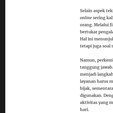
Selain aspek tek
online
sering kal
orang. Melalui 
bertukar pengala
Hal ini menunju
tetapi juga soal
Namun, perkemb
tanggung jawab.
menjadi langkah
layanan harus 
bijak, sementar
digunakan. Deng
aktivitas yang
hari.