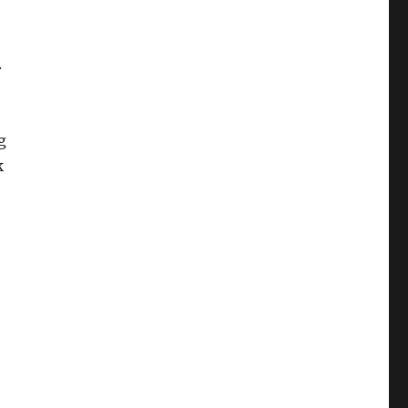
.
g
k