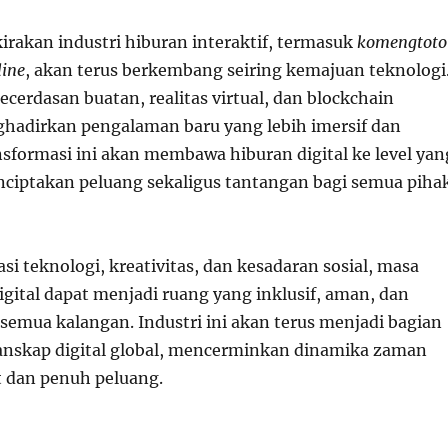
irakan industri hiburan interaktif, termasuk
komengtoto
line
, akan terus berkembang seiring kemajuan teknologi
kecerdasan buatan, realitas virtual, dan blockchain
hadirkan pengalaman baru yang lebih imersif dan
nsformasi ini akan membawa hiburan digital ke level yan
enciptakan peluang sekaligus tantangan bagi semua piha
i teknologi, kreativitas, dan kesadaran sosial, masa
gital dapat menjadi ruang yang inklusif, aman, dan
semua kalangan. Industri ini akan terus menjadi bagian
anskap digital global, mencerminkan dinamika zaman
t dan penuh peluang.