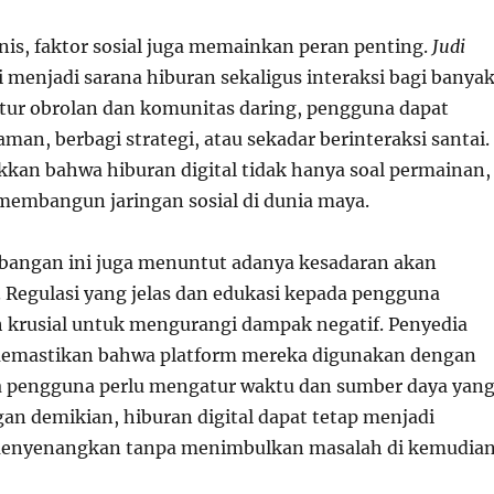
nis, faktor sosial juga memainkan peran penting.
Judi
i menjadi sarana hiburan sekaligus interaksi bagi banya
fitur obrolan dan komunitas daring, pengguna dapat
man, berbagi strategi, atau sekadar berinteraksi santai.
kkan bahwa hiburan digital tidak hanya soal permainan,
 membangun jaringan sosial di dunia maya.
angan ini juga menuntut adanya kesadaran akan
 Regulasi yang jelas dan edukasi kepada pengguna
 krusial untuk mengurangi dampak negatif. Penyedia
memastikan bahwa platform mereka digunakan dengan
a pengguna perlu mengatur waktu dan sumber daya yan
an demikian, hiburan digital dapat tetap menjadi
 menyenangkan tanpa menimbulkan masalah di kemudia