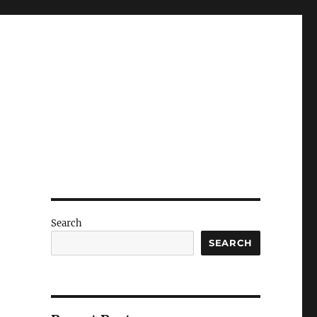
Search
SEARCH