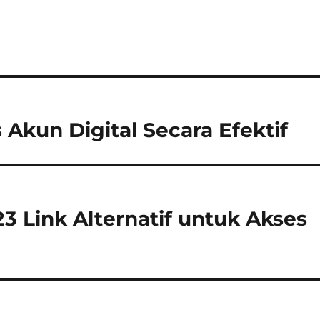
 Akun Digital Secara Efektif
23 Link Alternatif untuk Akses