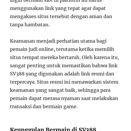
ingin bermain slot di platform ini harus
menggunakan link yang tepat agar dapat
mengakses situs tersebut dengan aman dan
tanpa hambatan.
Keamanan menjadi perhatian utama bagi
pemain judi online, terutama ketika memilih
situs tempat mereka bertaruh. Oleh karena itu,
sangat penting untuk memastikan bahwa link
SV388 yang digunakan adalah link resmi dan
terpercaya. Situs resmi ini menawarkan sistem
keamanan yang sangat baik, sehingga para
pemain dapat merasa nyaman saat melakukan
transaksi dan bermain game.
Keunggulan Bermain di SV388