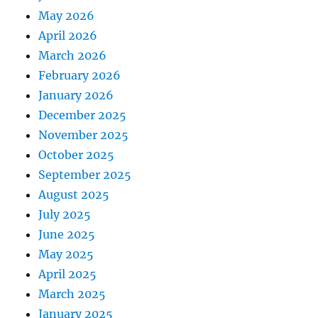
May 2026
April 2026
March 2026
February 2026
January 2026
December 2025
November 2025
October 2025
September 2025
August 2025
July 2025
June 2025
May 2025
April 2025
March 2025
January 2025