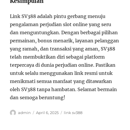
Kesimpulan
Link SV388 adalah pintu gerbang menuju
pengalaman perjudian slot online yang seru
dan menguntungkan. Dengan berbagai pilihan
permainan, bonus menarik, layanan pelanggan
yang ramah, dan transaksi yang aman, SV388
telah membuktikan diri sebagai platform
terpercaya di dunia perjudian online. Pastikan
untuk selalu menggunakan link resmi untuk
menikmati semua manfaat yang ditawarkan
oleh SV388 tanpa hambatan. Selamat bermain
dan semoga beruntung!
Author
Posted
Tags
admin
April 6, 2025
link sv388
on