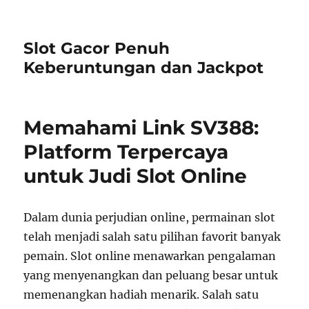
Slot Gacor Penuh
Keberuntungan dan Jackpot
Memahami Link SV388:
Platform Terpercaya
untuk Judi Slot Online
Dalam dunia perjudian online, permainan slot
telah menjadi salah satu pilihan favorit banyak
pemain. Slot online menawarkan pengalaman
yang menyenangkan dan peluang besar untuk
memenangkan hadiah menarik. Salah satu