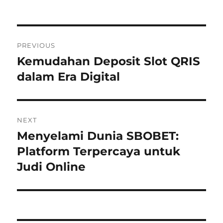
Post
PREVIOUS
navigation
Kemudahan Deposit Slot QRIS
Previous
post:
dalam Era Digital
NEXT
Menyelami Dunia SBOBET:
Next
post:
Platform Terpercaya untuk
Judi Online