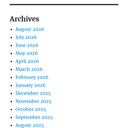
Archives
August 2026
July 2026
June 2026
May 2026
April 2026
March 2026
February 2026
January 2026
December 2025
November 2025
October 2025
September 2025
August 2025