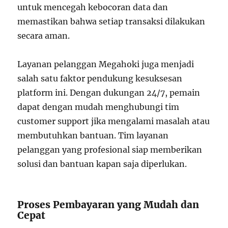
untuk mencegah kebocoran data dan
memastikan bahwa setiap transaksi dilakukan
secara aman.
Layanan pelanggan Megahoki juga menjadi
salah satu faktor pendukung kesuksesan
platform ini. Dengan dukungan 24/7, pemain
dapat dengan mudah menghubungi tim
customer support jika mengalami masalah atau
membutuhkan bantuan. Tim layanan
pelanggan yang profesional siap memberikan
solusi dan bantuan kapan saja diperlukan.
Proses Pembayaran yang Mudah dan
Cepat