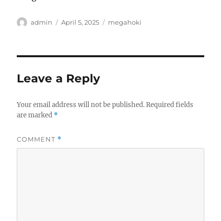
Author
Posted
Tags
admin
April 5, 2025
megahoki
on
Leave a Reply
Your email address will not be published.
Required fields
are marked
*
COMMENT
*