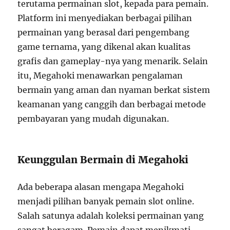
terutama permainan slot, kepada para pemain.
Platform ini menyediakan berbagai pilihan
permainan yang berasal dari pengembang
game ternama, yang dikenal akan kualitas
grafis dan gameplay-nya yang menarik. Selain
itu, Megahoki menawarkan pengalaman
bermain yang aman dan nyaman berkat sistem
keamanan yang canggih dan berbagai metode
pembayaran yang mudah digunakan.
Keunggulan Bermain di Megahoki
Ada beberapa alasan mengapa Megahoki
menjadi pilihan banyak pemain slot online.
Salah satunya adalah koleksi permainan yang