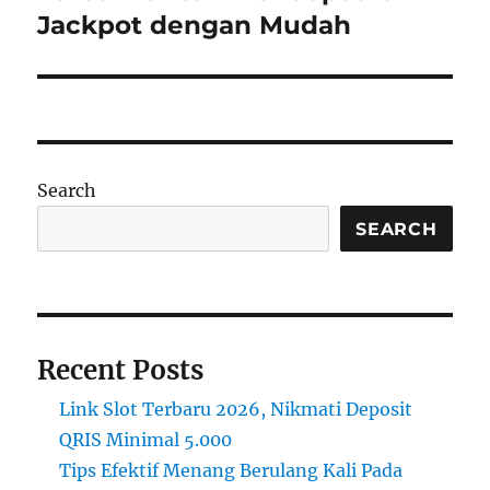
Jackpot dengan Mudah
Search
SEARCH
Recent Posts
Link Slot Terbaru 2026, Nikmati Deposit
QRIS Minimal 5.000
Tips Efektif Menang Berulang Kali Pada