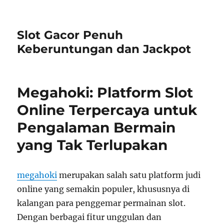
Slot Gacor Penuh
Keberuntungan dan Jackpot
Megahoki: Platform Slot
Online Terpercaya untuk
Pengalaman Bermain
yang Tak Terlupakan
megahoki
merupakan salah satu platform judi
online yang semakin populer, khususnya di
kalangan para penggemar permainan slot.
Dengan berbagai fitur unggulan dan