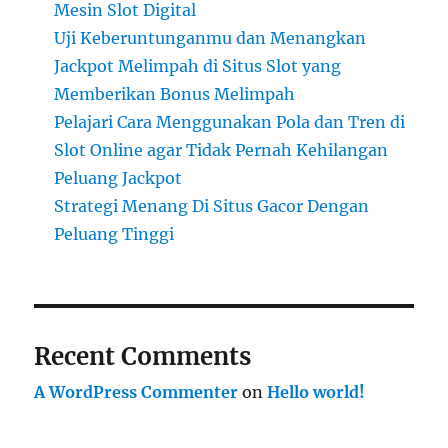
Mesin Slot Digital
Uji Keberuntunganmu dan Menangkan
Jackpot Melimpah di Situs Slot yang
Memberikan Bonus Melimpah
Pelajari Cara Menggunakan Pola dan Tren di
Slot Online agar Tidak Pernah Kehilangan
Peluang Jackpot
Strategi Menang Di Situs Gacor Dengan
Peluang Tinggi
Recent Comments
A WordPress Commenter
on
Hello world!