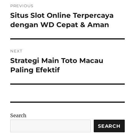
Post
PREVIOUS
navigation
Situs Slot Online Terpercaya
Previous
post:
dengan WD Cepat & Aman
NEXT
Strategi Main Toto Macau
Next
post:
Paling Efektif
Search
SEARCH