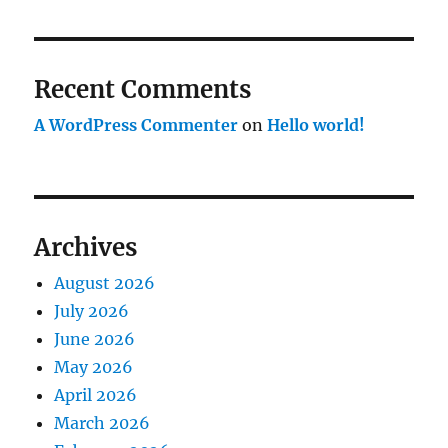
Recent Comments
A WordPress Commenter
on
Hello world!
Archives
August 2026
July 2026
June 2026
May 2026
April 2026
March 2026