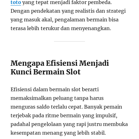
toto
yang tepat menjadi faktor pembeda.
Dengan pendekatan yang realistis dan strategi
yang masuk akal, pengalaman bermain bisa
terasa lebih terukur dan menyenangkan.
Mengapa Efisiensi Menjadi
Kunci Bermain Slot
Efisiensi dalam bermain slot berarti
memaksimalkan peluang tanpa harus
menguras saldo terlalu cepat. Banyak pemain
terjebak pada ritme bermain yang impulsif,
padahal pengelolaan yang rapi justru membuka
kesempatan menang yang lebih stabil.