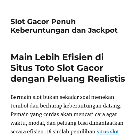
Slot Gacor Penuh
Keberuntungan dan Jackpot
Main Lebih Efisien di
Situs Toto Slot Gacor
dengan Peluang Realistis
Bermain slot bukan sekadar soal menekan
tombol dan berharap keberuntungan datang.
Pemain yang cerdas akan mencari cara agar
waktu, modal, dan peluang bisa dimanfaatkan
secara efisien. Di sinilah pemilihan
situs slot