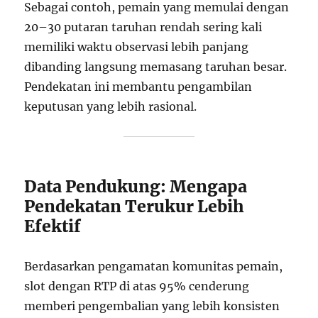
Sebagai contoh, pemain yang memulai dengan
20–30 putaran taruhan rendah sering kali
memiliki waktu observasi lebih panjang
dibanding langsung memasang taruhan besar.
Pendekatan ini membantu pengambilan
keputusan yang lebih rasional.
Data Pendukung: Mengapa
Pendekatan Terukur Lebih
Efektif
Berdasarkan pengamatan komunitas pemain,
slot dengan RTP di atas 95% cenderung
memberi pengembalian yang lebih konsisten