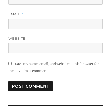
EMAIL
*
WEBSITE
Save my name, email, and website in this browser for
the next time I comment.