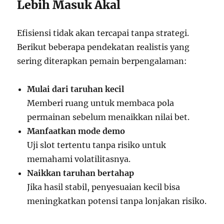
Lebih Masuk Akal
Efisiensi tidak akan tercapai tanpa strategi.
Berikut beberapa pendekatan realistis yang
sering diterapkan pemain berpengalaman:
Mulai dari taruhan kecil
Memberi ruang untuk membaca pola
permainan sebelum menaikkan nilai bet.
Manfaatkan mode demo
Uji slot tertentu tanpa risiko untuk
memahami volatilitasnya.
Naikkan taruhan bertahap
Jika hasil stabil, penyesuaian kecil bisa
meningkatkan potensi tanpa lonjakan risiko.