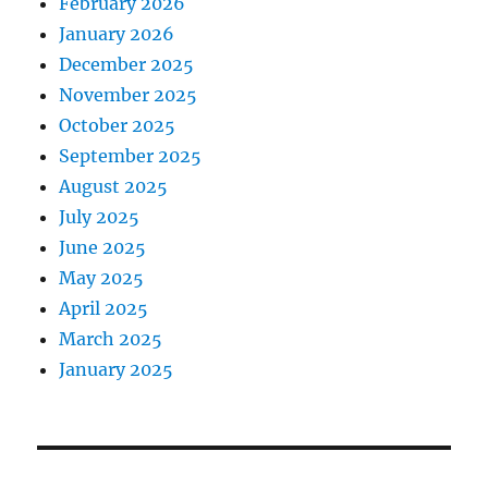
February 2026
January 2026
December 2025
November 2025
October 2025
September 2025
August 2025
July 2025
June 2025
May 2025
April 2025
March 2025
January 2025