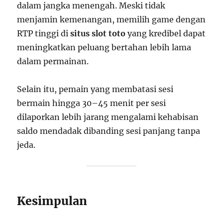
dalam jangka menengah. Meski tidak
menjamin kemenangan, memilih game dengan
RTP tinggi di
situs slot toto
yang kredibel dapat
meningkatkan peluang bertahan lebih lama
dalam permainan.
Selain itu, pemain yang membatasi sesi
bermain hingga 30–45 menit per sesi
dilaporkan lebih jarang mengalami kehabisan
saldo mendadak dibanding sesi panjang tanpa
jeda.
Kesimpulan