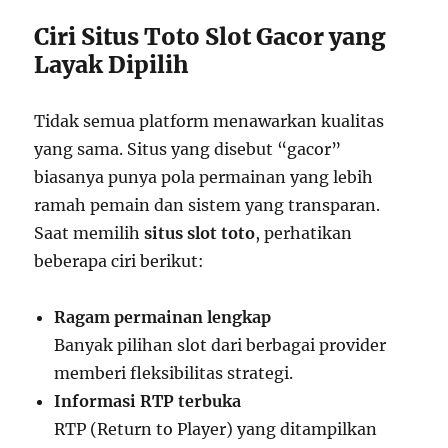
Ciri Situs Toto Slot Gacor yang
Layak Dipilih
Tidak semua platform menawarkan kualitas
yang sama. Situs yang disebut “gacor”
biasanya punya pola permainan yang lebih
ramah pemain dan sistem yang transparan.
Saat memilih
situs slot toto
, perhatikan
beberapa ciri berikut:
Ragam permainan lengkap
Banyak pilihan slot dari berbagai provider
memberi fleksibilitas strategi.
Informasi RTP terbuka
RTP (Return to Player) yang ditampilkan