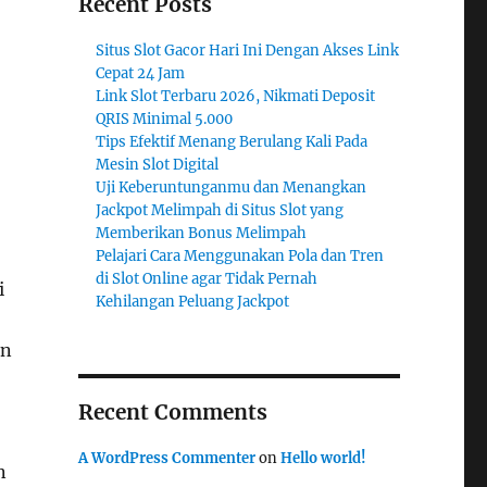
Recent Posts
Situs Slot Gacor Hari Ini Dengan Akses Link
Cepat 24 Jam
Link Slot Terbaru 2026, Nikmati Deposit
QRIS Minimal 5.000
Tips Efektif Menang Berulang Kali Pada
Mesin Slot Digital
Uji Keberuntunganmu dan Menangkan
Jackpot Melimpah di Situs Slot yang
Memberikan Bonus Melimpah
Pelajari Cara Menggunakan Pola dan Tren
di Slot Online agar Tidak Pernah
i
Kehilangan Peluang Jackpot
an
Recent Comments
A WordPress Commenter
on
Hello world!
n