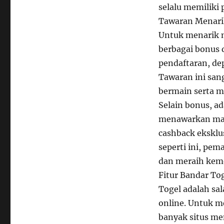
selalu memiliki 
Tawaran Menarik
Untuk menarik 
berbagai bonus 
pendaftaran, de
Tawaran ini sa
bermain serta 
Selain bonus, ad
menawarkan manf
cashback eksklu
seperti ini, pe
dan meraih kem
Fitur Bandar To
Togel adalah sal
online. Untuk 
banyak situs me