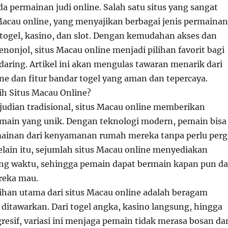
da permainan judi online. Salah satu situs yang sangat
Macau online, yang menyajikan berbagai jenis permainan
 togel, kasino, dan slot. Dengan kemudahan akses dan
enonjol, situs Macau online menjadi pilihan favorit bagi
daring. Artikel ini akan mengulas tawaran menarik dari
ne dan fitur bandar togel yang aman dan tepercaya.
h Situs Macau Online?
rjudian tradisional, situs Macau online memberikan
ain yang unik. Dengan teknologi modern, pemain bisa
ainan dari kenyamanan rumah mereka tanpa perlu perg
 Selain itu, sejumlah situs Macau online menyediakan
ng waktu, sehingga pemain dapat bermain kapan pun d
reka mau.
bihan utama dari situs Macau online adalah beragam
ditawarkan. Dari togel angka, kasino langsung, hingga
gresif, variasi ini menjaga pemain tidak merasa bosan da