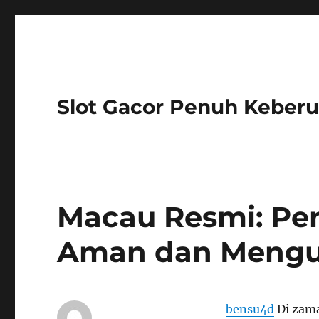
Slot Gacor Penuh Keber
Macau Resmi: Pe
Aman dan Meng
bensu4d
Di zama