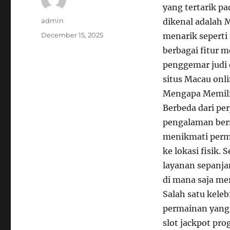
yang tertarik pa
Author
admin
dikenal adalah 
Posted
December 15, 2025
menarik seperti
on
berbagai fitur m
penggemar judi 
situs Macau onli
Mengapa Memili
Berbeda dari pe
pengalaman berm
menikmati perm
ke lokasi fisik.
layanan sepanja
di mana saja me
Salah satu kele
permainan yang 
slot jackpot pro