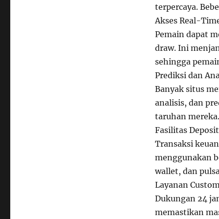
terpercaya. Bebe
Akses Real-Time
Pemain dapat mel
draw. Ini menja
sehingga pemai
Prediksi dan Ana
Banyak situs me
analisis, dan p
taruhan mereka
Fasilitas Depos
Transaksi keuan
menggunakan ber
wallet, dan pulsa
Layanan Custome
Dukungan 24 ja
memastikan masa