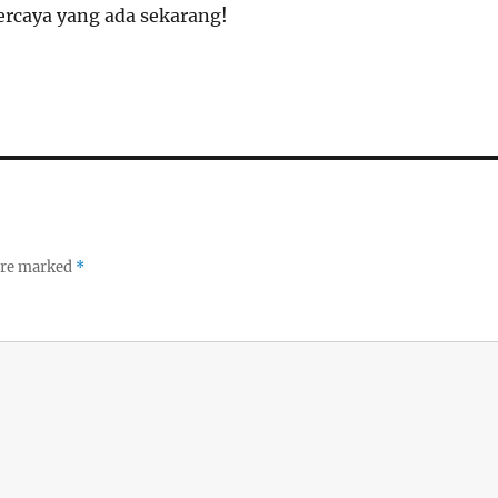
percaya yang ada sekarang!
 are marked
*