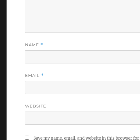
NAME
*
EMAIL
*
WEBSITE
Save my name, email, and website in this browser for