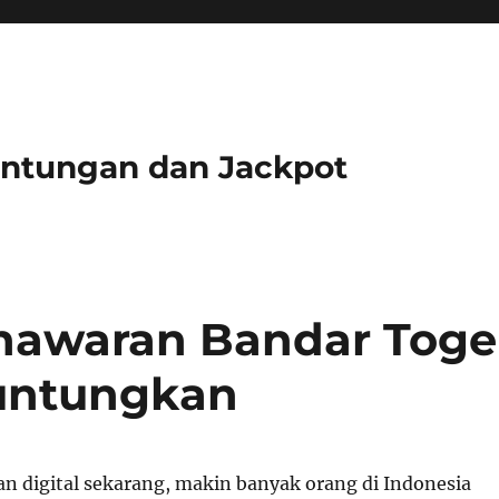
untungan dan Jackpot
nawaran Bandar Toge
untungkan
n digital sekarang, makin banyak orang di Indonesia