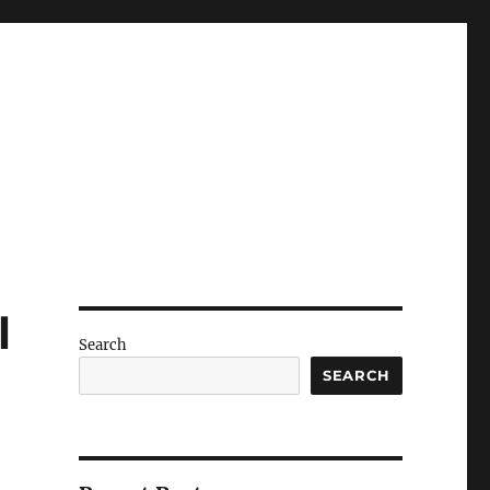
l
Search
SEARCH