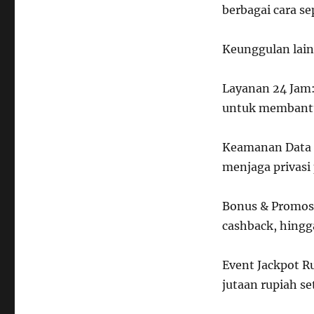
berbagai cara se
Keunggulan lain
Layanan 24 Jam: 
untuk membantu
Keamanan Data 
menjaga privasi
Bonus & Promosi
cashback, hingga
Event Jackpot 
jutaan rupiah s