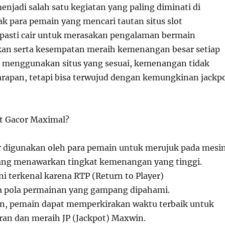
njadi salah satu kegiatan yang paling diminati di
ak para pemain yang mencari tautan situs slot
pasti cair untuk merasakan pengalaman bermain
an serta kesempatan meraih kemenangan besar setiap
 menggunakan situs yang sesuai, kemenangan tidak
arapan, tetapi bisa terwujud dengan kemungkinan jackp
ot Gacor Maximal?
cor digunakan oleh para pemain untuk merujuk pada mesi
 yang menawarkan tingkat kemenangan yang tinggi.
i terkenal karena RTP (Return to Player)
ta pola permainan yang gampang dipahami.
n, pemain dapat memperkirakan waktu terbaik untuk
an dan meraih JP (Jackpot) Maxwin.