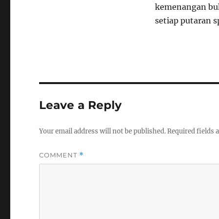
kemenangan buka
setiap putaran s
Leave a Reply
Your email address will not be published.
Required fields
COMMENT
*