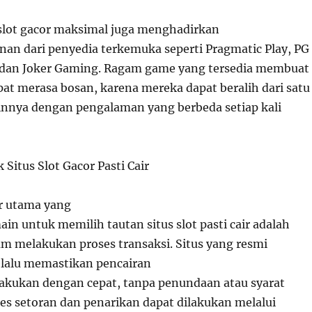
s slot gacor maksimal juga menghadirkan
an dari penyedia terkemuka seperti Pragmatic Play, PG
 dan Joker Gaming. Ragam game yang tersedia membuat
pat merasa bosan, karena mereka dapat beralih dari satu
innya dengan pengalaman yang berbeda setiap kali
Situs Slot Gacor Pasti Cair
or utama yang
n untuk memilih tautan situs slot pasti cair adalah
 melakukan proses transaksi. Situs yang resmi
elalu memastikan pencairan
kukan dengan cepat, tanpa penundaan atau syarat
ses setoran dan penarikan dapat dilakukan melalui