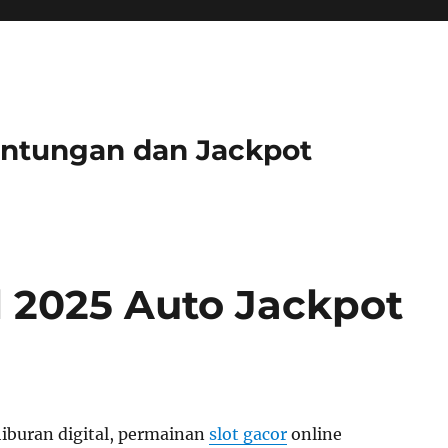
untungan dan Jackpot
l 2025 Auto Jackpot
hiburan digital, permainan
slot gacor
online