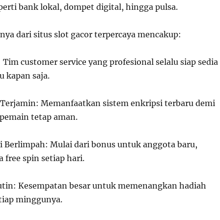
perti bank lokal, dompet digital, hingga pulsa.
nya dari situs slot gacor terpercaya mencakup:
Tim customer service yang profesional selalu siap sedia
 kapan saja.
Terjamin: Memanfaatkan sistem enkripsi terbaru demi
 pemain tetap aman.
 Berlimpah: Mulai dari bonus untuk anggota baru,
 free spin setiap hari.
Rutin: Kesempatan besar untuk memenangkan hadiah
etiap minggunya.