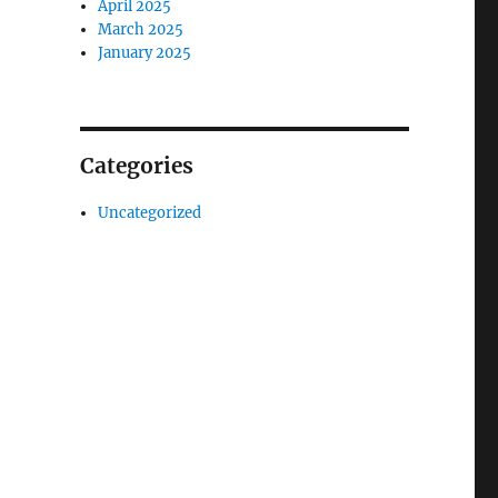
April 2025
March 2025
January 2025
Categories
Uncategorized