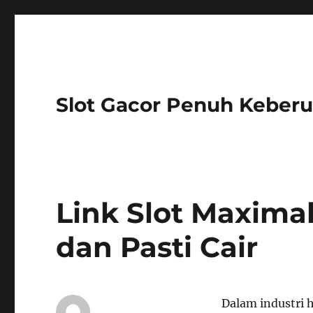
Slot Gacor Penuh Keber
Link Slot Maxima
dan Pasti Cair
Dalam industri 