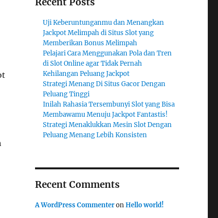
Recent Posts
Uji Keberuntunganmu dan Menangkan
Jackpot Melimpah di Situs Slot yang
Memberikan Bonus Melimpah
Pelajari Cara Menggunakan Pola dan Tren
di Slot Online agar Tidak Pernah
Kehilangan Peluang Jackpot
ot
Strategi Menang Di Situs Gacor Dengan
Peluang Tinggi
Inilah Rahasia Tersembunyi Slot yang Bisa
Membawamu Menuju Jackpot Fantastis!
Strategi Menaklukkan Mesin Slot Dengan
Peluang Menang Lebih Konsisten
n
Recent Comments
A WordPress Commenter
on
Hello world!