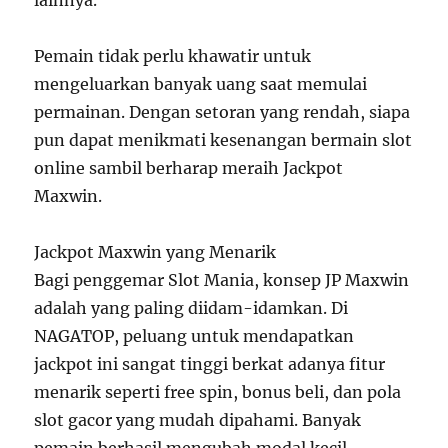
lainnya.
Pemain tidak perlu khawatir untuk
mengeluarkan banyak uang saat memulai
permainan. Dengan setoran yang rendah, siapa
pun dapat menikmati kesenangan bermain slot
online sambil berharap meraih Jackpot
Maxwin.
Jackpot Maxwin yang Menarik
Bagi penggemar Slot Mania, konsep JP Maxwin
adalah yang paling diidam-idamkan. Di
NAGATOP, peluang untuk mendapatkan
jackpot ini sangat tinggi berkat adanya fitur
menarik seperti free spin, bonus beli, dan pola
slot gacor yang mudah dipahami. Banyak