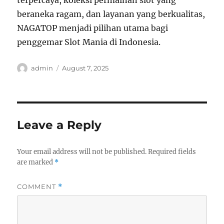
terpercaya, koleksi permainan slot yang
beraneka ragam, dan layanan yang berkualitas,
NAGATOP menjadi pilihan utama bagi
penggemar Slot Mania di Indonesia.
Author
Posted
admin
August 7, 2025
on
Leave a Reply
Your email address will not be published.
Required fields
are marked
*
COMMENT
*