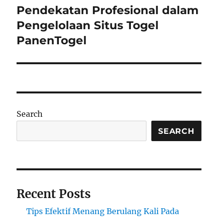
Pendekatan Profesional dalam
Next
post:
Pengelolaan Situs Togel
PanenTogel
Search
SEARCH
Recent Posts
Tips Efektif Menang Berulang Kali Pada