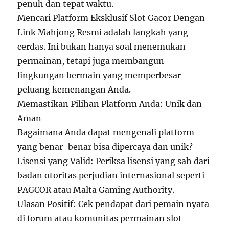
penuh dan tepat waktu.
Mencari Platform Eksklusif Slot Gacor Dengan
Link Mahjong Resmi adalah langkah yang
cerdas. Ini bukan hanya soal menemukan
permainan, tetapi juga membangun
lingkungan bermain yang memperbesar
peluang kemenangan Anda.
Memastikan Pilihan Platform Anda: Unik dan
Aman
Bagaimana Anda dapat mengenali platform
yang benar-benar bisa dipercaya dan unik?
Lisensi yang Valid: Periksa lisensi yang sah dari
badan otoritas perjudian internasional seperti
PAGCOR atau Malta Gaming Authority.
Ulasan Positif: Cek pendapat dari pemain nyata
di forum atau komunitas permainan slot