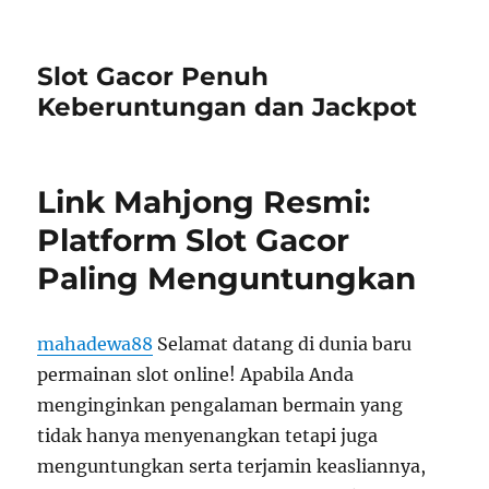
Slot Gacor Penuh
Keberuntungan dan Jackpot
Link Mahjong Resmi:
Platform Slot Gacor
Paling Menguntungkan
mahadewa88
Selamat datang di dunia baru
permainan slot online! Apabila Anda
menginginkan pengalaman bermain yang
tidak hanya menyenangkan tetapi juga
menguntungkan serta terjamin keasliannya,