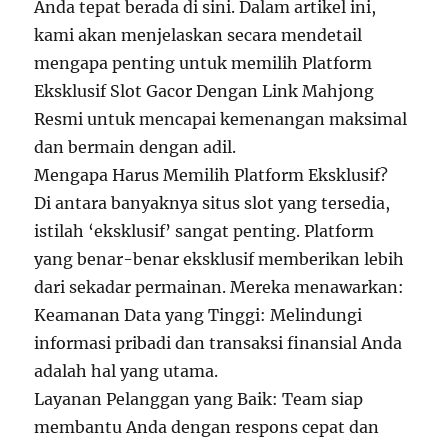
Anda tepat berada di sini. Dalam artikel ini,
kami akan menjelaskan secara mendetail
mengapa penting untuk memilih Platform
Eksklusif Slot Gacor Dengan Link Mahjong
Resmi untuk mencapai kemenangan maksimal
dan bermain dengan adil.
Mengapa Harus Memilih Platform Eksklusif?
Di antara banyaknya situs slot yang tersedia,
istilah ‘eksklusif’ sangat penting. Platform
yang benar-benar eksklusif memberikan lebih
dari sekadar permainan. Mereka menawarkan:
Keamanan Data yang Tinggi: Melindungi
informasi pribadi dan transaksi finansial Anda
adalah hal yang utama.
Layanan Pelanggan yang Baik: Team siap
membantu Anda dengan respons cepat dan